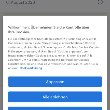
6. August 2026
Mechaniker (m/w/d)
Willkommen. Übernehmen Sie die Kontrolle über
Ihre Cookies.
Berlin, Berlin
Für ein bestmögliches User-Erlebnis setzen wir Technologien wie z. B.
Arbeitnehmerüberlassung
Cookies ein. Wenn Sie der Verwendung aller beschriebenen Cookies
zustimmen, klicken Sie auf "Alle akzeptieren". Möchten Sie Ihre Cookie-
€19,98 - €20,93 pro Stunde
Präferenzen anpassen, klicken Sie auf "Cookies anpassen", um
festzulegen, welchen Cookies Sie zustimmen. Klicken Sie auf "Alle
Industrie und Handwerk
ablehnen" um nur dem Einsatz zwingend notwendiger Cookies
zuzustimmen. Welche Cookies wir verwenden und warum, lesen Sie in
unserer
Cookie-Erklärung.
6. August 2026
Anpassen
Mechaniker (m/w/d)
Alle ablehnen
Berlin, Berlin