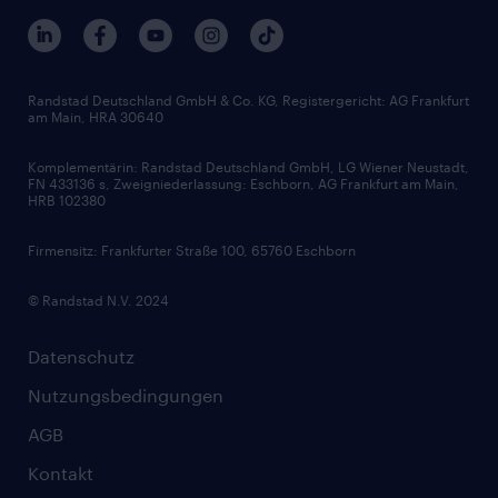
Berufsprofile
Interne Karriere
Branchen
Gehaltsthemen
FAQ - Bewerber / Kunden
HR-Portal
Bewerbungsratgeber
Zertifikate und Auszeichnungen
Randstad Deutschland GmbH & Co. KG, Registergericht: AG Frankfurt
am Main, HRA 30640
Karriereratgeber
Audiothek
Komplementärin: Randstad Deutschland GmbH, LG Wiener Neustadt,
Soft Skills
FN 433136 s, Zweigniederlassung: Eschborn, AG Frankfurt am Main,
HRB 102380
Skills
Firmensitz: Frankfurter Straße 100, 65760 Eschborn
© Randstad N.V. 2024
Datenschutz
Nutzungsbedingungen
AGB
Kontakt