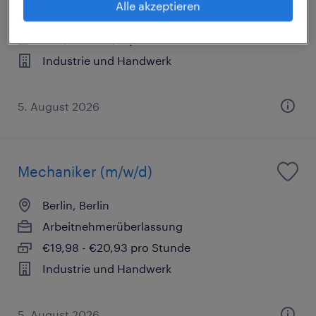
Alle akzeptieren
Arbeitnehmerüberlassung
€20,30 - €29,12 pro Stunde
Industrie und Handwerk
5. August 2026
Mechaniker (m/w/d)
Berlin, Berlin
Arbeitnehmerüberlassung
€19,98 - €20,93 pro Stunde
Industrie und Handwerk
5. August 2026