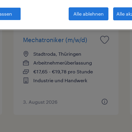
sart
Gehalt
Arbeitszeit
assen
Alle ablehnen
Alle ak
Mechatroniker (m/w/d)
Stadtroda, Thüringen
Arbeitnehmerüberlassung
€17,65 - €19,78 pro Stunde
Industrie und Handwerk
3. August 2026