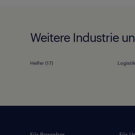
Weitere Industrie 
Helfer
(
17
)
Logisti
Für Bewerber
Für U