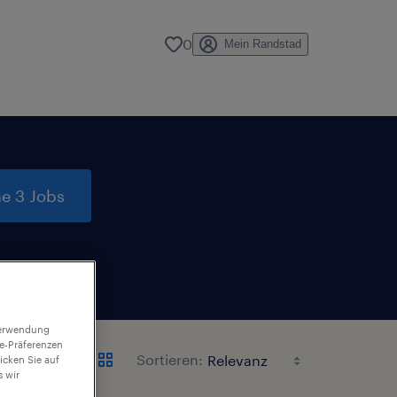
0
Mein Randstad
e 3 Jobs
 Verwendung
ie-Präferenzen
Sortieren:
icken Sie auf
 wir