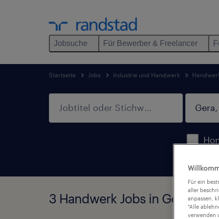
Jobsuche
Für Bewerber & Freelancer
F
Startseite
Jobs
Industrie und Handwerk
Handwer
Hom
Willkomm
Für ein bes
aller beschr
3 Handwerk Jobs in Gera, Th
anpassen, k
"Alle ableh
verwenden u