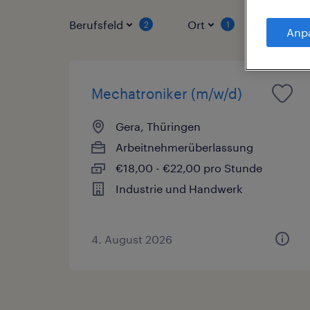
Berufsfeld
Ort
Vertrag
2
1
Anp
Mechatroniker (m/w/d)
Gera, Thüringen
Arbeitnehmerüberlassung
€18,00 - €22,00 pro Stunde
Industrie und Handwerk
4. August 2026