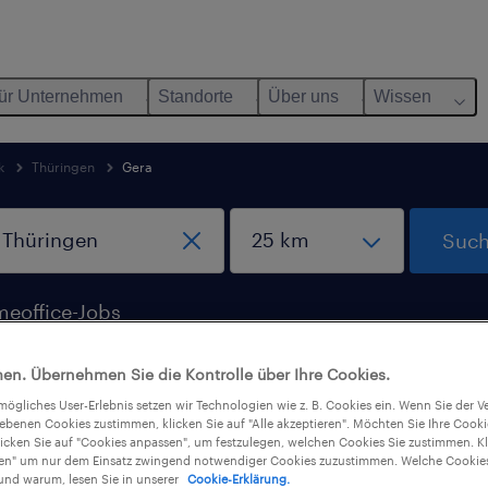
ür Unternehmen
Standorte
Über uns
Wissen
k
Thüringen
Gera
Such
eoffice-Jobs
en. Übernehmen Sie die Kontrolle über Ihre Cookies.
tmögliches User-Erlebnis setzen wir Technologien wie z. B. Cookies ein. Wenn Sie der
iebenen Cookies zustimmen, klicken Sie auf "Alle akzeptieren". Möchten Sie Ihre Cook
üringen gefunden
licken Sie auf "Cookies anpassen", um festzulegen, welchen Cookies Sie zustimmen. Kl
nen" um nur dem Einsatz zwingend notwendiger Cookies zuzustimmen. Welche Cookies
nd warum, lesen Sie in unserer
Cookie-Erklärung.