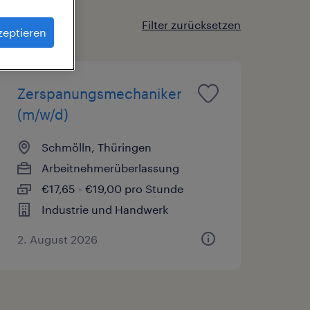
Filter zurücksetzen
zeptieren
Zerspanungsmechaniker
(m/w/d)
Schmölln, Thüringen
Arbeitnehmerüberlassung
€17,65 - €19,00 pro Stunde
Industrie und Handwerk
2. August 2026