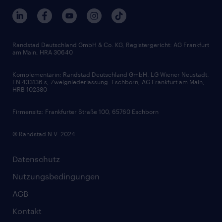
Berufsprofile
Interne Karriere
Branchen
Gehaltsthemen
FAQ - Bewerber / Kunden
HR-Portal
Bewerbungsratgeber
Zertifikate und Auszeichnungen
Randstad Deutschland GmbH & Co. KG, Registergericht: AG Frankfurt
am Main, HRA 30640
Karriereratgeber
Audiothek
Komplementärin: Randstad Deutschland GmbH, LG Wiener Neustadt,
Soft Skills
FN 433136 s, Zweigniederlassung: Eschborn, AG Frankfurt am Main,
HRB 102380
Skills
Firmensitz: Frankfurter Straße 100, 65760 Eschborn
© Randstad N.V. 2024
Datenschutz
Nutzungsbedingungen
AGB
Kontakt