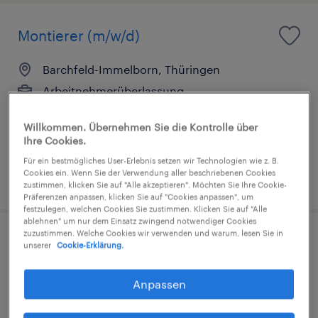
Montierer (m/w/d)
Barchfeld-Immelborn, Thüringen
Arbeitnehmerüberlassung
€15,00 - €15,50 pro Stunde
Willkommen. Übernehmen Sie die Kontrolle über
Industrie und Handwerk
Ihre Cookies.
Für ein bestmögliches User-Erlebnis setzen wir Technologien wie z. B.
Cookies ein. Wenn Sie der Verwendung aller beschriebenen Cookies
4. August 2026
zustimmen, klicken Sie auf "Alle akzeptieren". Möchten Sie Ihre Cookie-
Präferenzen anpassen, klicken Sie auf "Cookies anpassen", um
festzulegen, welchen Cookies Sie zustimmen. Klicken Sie auf "Alle
ablehnen" um nur dem Einsatz zwingend notwendiger Cookies
zuzustimmen. Welche Cookies wir verwenden und warum, lesen Sie in
Montierer (m/w/d)
unserer
Cookie-Erklärung.
Ruhla, Thüringen
Anpassen
Arbeitnehmerüberlassung