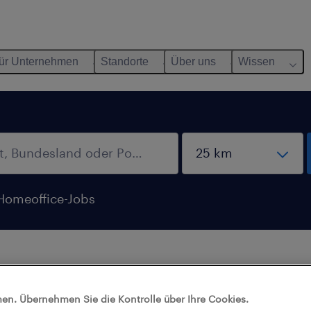
ür Unternehmen
Standorte
Über uns
Wissen
Homeoffice-Jobs
aben mit diesen Filtern keine Jobs gefunden.
en. Übernehmen Sie die Kontrolle über Ihre Cookies.