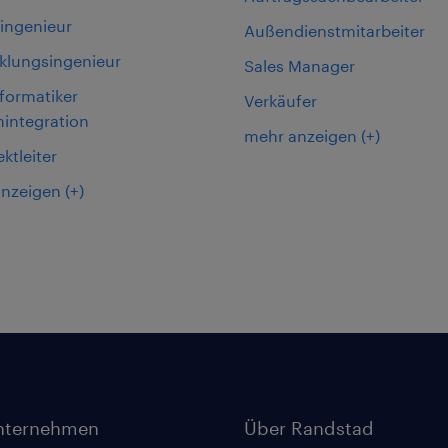
oingenieur
Außendienstmitarbeiter
klungsingenieur
Sales Manager
formatiker
Verkäufer
integration
mehr anzeigen
(+)
ektleiter
anzeigen
(+)
nternehmen
Über Randstad