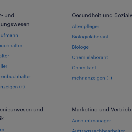
z- und
Gesundheit und Sozial
nungswesen
Altenpfleger
aufmann
Biologielaborant
buchhalter
Biologe
lter
Chemielaborant
ller
Chemikant
renbuchhalter
mehr anzeigen
(+)
anzeigen
(+)
ngenieurwesen und
Marketing und Vertrieb
ik
Accountmanager
er
Auftragssachbearbeiter