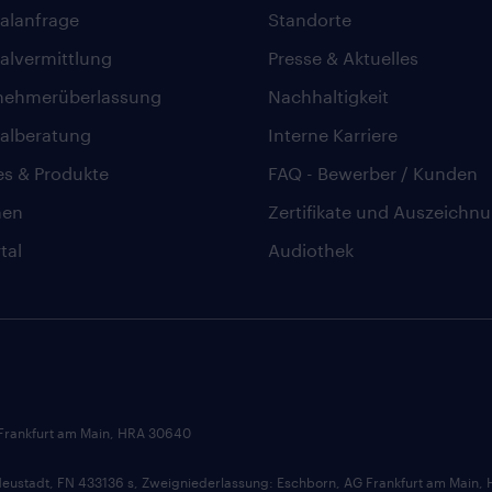
alanfrage
Standorte
alvermittlung
Presse & Aktuelles
nehmerüberlassung
Nachhaltigkeit
alberatung
Interne Karriere
es & Produkte
FAQ - Bewerber / Kunden
hen
Zertifikate und Auszeichn
tal
Audiothek
 Frankfurt am Main, HRA 30640
ustadt, FN 433136 s, Zweigniederlassung: Eschborn, AG Frankfurt am Main,