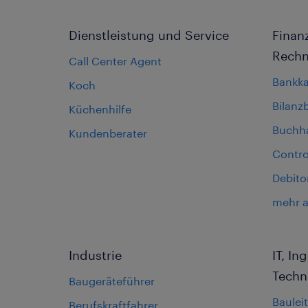
Dienstleistung und Service
Finan
Rech
Call Center Agent
Bankk
Koch
Bilanz
Küchenhilfe
Buchha
Kundenberater
Contro
Debito
mehr 
Industrie
IT, I
Techn
Baugeräteführer
Bauleit
Berufskraftfahrer