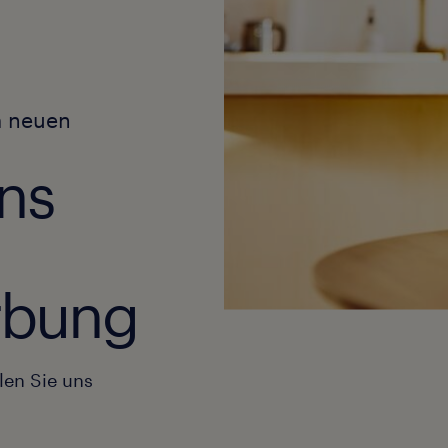
m neuen
ns
erbung
len Sie uns