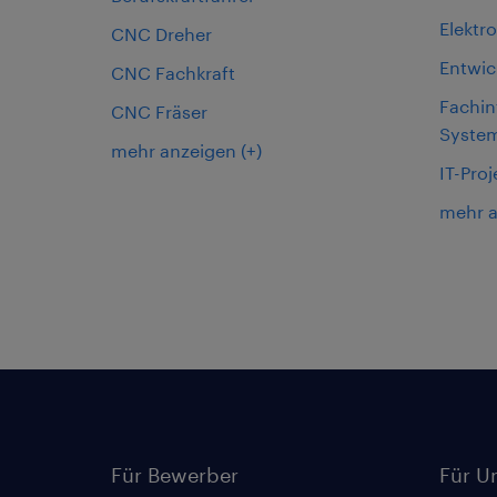
Elektr
CNC Dreher
Entwic
CNC Fachkraft
Fachin
CNC Fräser
System
mehr anzeigen
(+)
IT-Proj
mehr 
Für Bewerber
Für U