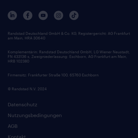
Nachhaltigkeit
Services & Produkte
Unternehmensprofile
Berufsprofile
Interne Karriere
Branchen
Gehaltsthemen
FAQ - Bewerber / Kunden
HR-Portal
Bewerbungsratgeber
Zertifikate und Auszeichnungen
Randstad Deutschland GmbH & Co. KG, Registergericht: AG Frankfurt
am Main, HRA 30640
Karriereratgeber
Audiothek
Komplementärin: Randstad Deutschland GmbH, LG Wiener Neustadt,
Soft Skills
FN 433136 s, Zweigniederlassung: Eschborn, AG Frankfurt am Main,
HRB 102380
Skills
Firmensitz: Frankfurter Straße 100, 65760 Eschborn
© Randstad N.V. 2024
Datenschutz
Nutzungsbedingungen
AGB
Kontakt