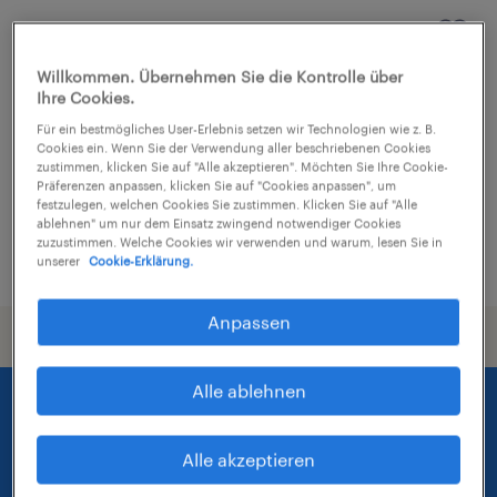
Logistikleiter (m/w/d)
Willkommen. Übernehmen Sie die Kontrolle über
Wittlich, Rheinland-Pfalz
Ihre Cookies.
Festanstellung
Für ein bestmögliches User-Erlebnis setzen wir Technologien wie z. B.
Cookies ein. Wenn Sie der Verwendung aller beschriebenen Cookies
€50000,00 - €65000,00 pro Stunde
zustimmen, klicken Sie auf "Alle akzeptieren". Möchten Sie Ihre Cookie-
Industrie und Handwerk
Präferenzen anpassen, klicken Sie auf "Cookies anpassen", um
festzulegen, welchen Cookies Sie zustimmen. Klicken Sie auf "Alle
ablehnen" um nur dem Einsatz zwingend notwendiger Cookies
zuzustimmen. Welche Cookies wir verwenden und warum, lesen Sie in
2. August 2026
unserer
Cookie-Erklärung.
Anpassen
Alle ablehnen
Alle akzeptieren