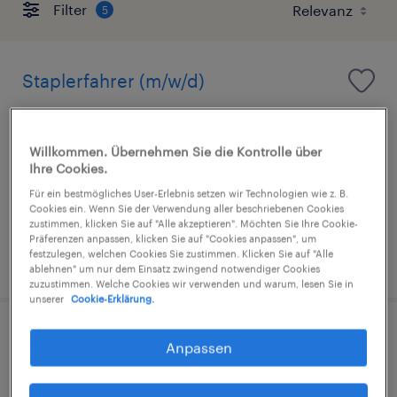
Filter
5
Staplerfahrer (m/w/d)
Koblenz, Rheinland-Pfalz
Arbeitnehmerüberlassung
Willkommen. Übernehmen Sie die Kontrolle über
Ihre Cookies.
€15,69 - €16,00 pro Stunde
Für ein bestmögliches User-Erlebnis setzen wir Technologien wie z. B.
Industrie und Handwerk
Cookies ein. Wenn Sie der Verwendung aller beschriebenen Cookies
zustimmen, klicken Sie auf "Alle akzeptieren". Möchten Sie Ihre Cookie-
Präferenzen anpassen, klicken Sie auf "Cookies anpassen", um
festzulegen, welchen Cookies Sie zustimmen. Klicken Sie auf "Alle
3. August 2026
ablehnen" um nur dem Einsatz zwingend notwendiger Cookies
zuzustimmen. Welche Cookies wir verwenden und warum, lesen Sie in
unserer
Cookie-Erklärung.
Staplerfahrer (m/w/d)
Anpassen
Ransbach-Baumbach, Rheinland-Pfalz