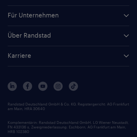
Jobsuche
Für Unternehmen
Jobs nach Kategorie
Personalanfrage
Initiativbewerbung
Über Randstad
Personalvermittlung
Bewerberaccount
Standorte
Arbeitnehmerüberlassung
Randstad Akademie
Karriere
Presse & Aktuelles
Personalberatung
Arbeitgeberleistungen
Beliebte Berufe
Nachhaltigkeit
Services & Produkte
Unternehmensprofile
Berufsprofile
Interne Karriere
Branchen
Gehaltsthemen
FAQ - Bewerber / Kunden
HR-Portal
Bewerbungsratgeber
Zertifikate und Auszeichnungen
Randstad Deutschland GmbH & Co. KG, Registergericht: AG Frankfurt
am Main, HRA 30640
Karriereratgeber
Audiothek
Komplementärin: Randstad Deutschland GmbH, LG Wiener Neustadt,
Soft Skills
FN 433136 s, Zweigniederlassung: Eschborn, AG Frankfurt am Main,
HRB 102380
Skills