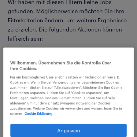
Wir haben mit diesen Filtern keine Jobs
gefunden. Möglicherweise möchten Sie Ihre
Filterkriterien ändern, um weitere Ergebnisse
zu erzielen. Die folgenden Aktionen können
hilfreich sein:
Entfernen Sie möglicherweise einige der
Willkommen. Übernehmen Sie die Kontrolle über
von Ihnen angewendeten Filter.
Ihre Cookies.
Haben Sie an einem bestimmten Ort
Für ein bestmögliches User-Erlebnis setzen wir Technologien wie z. B.
Cookies ein. Wenn Sie der Verwendung aller beschriebenen Cookies
nach Jobs gesucht? Erwägen Sie, den
zustimmen, klicken Sie auf "Alle akzeptieren". Möchten Sie Ihre Cookie-
Präferenzen anpassen, klicken Sie auf "Cookies anpassen", um
Bereich um den Standort herum zu
festzulegen, welchen Cookies Sie zustimmen. Klicken Sie auf "Alle
ablehnen" um nur dem Einsatz zwingend notwendiger Cookies
erweitern.
zuzustimmen. Welche Cookies wir verwenden und warum, lesen Sie in
unserer
Cookie-Erklärung.
Ändern Sie die Berufsbezeichnung oder
das Stichwort und prüfen Sie, ob sie
Anpassen
richtig geschrieben wurden.