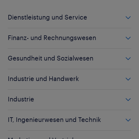
Dienstleistung und Service
Call Center Agent
Finanz- und Rechnungswesen
Koch
Bankkaufmann
Küchenhilfe
Gesundheit und Sozialwesen
Bilanzbuchhalter
Kundenberater
Altenpfleger
Buchhalter
Industrie und Handwerk
Biologielaborant
Controller
Arbeitsvorbereiter
Biologe
Debitorenbuchhalter
Industrie
Chemiehelfer
Chemielaborant
mehr anzeigen
(+)
Baugeräteführer
Disponent
Chemikant
IT, Ingenieurwesen und Technik
Berufskraftfahrer
Fachlagerist
mehr anzeigen
(+)
Bauleiter
CNC Dreher
Garten- und Landschaftsbauer