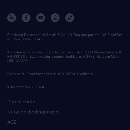
Beliebte Berufe
Nachhaltigkeit
Services & Produkte
Unternehmensprofile
Berufsprofile
Interne Karriere
Branchen
Gehaltsthemen
FAQ - Bewerber / Kunden
HR-Portal
Bewerbungsratgeber
Zertifikate und Auszeichnungen
Randstad Deutschland GmbH & Co. KG, Registergericht: AG Frankfurt
am Main, HRA 30640
Karriereratgeber
Audiothek
Komplementärin: Randstad Deutschland GmbH, LG Wiener Neustadt,
Soft Skills
FN 433136 s, Zweigniederlassung: Eschborn, AG Frankfurt am Main,
HRB 102380
Skills
Firmensitz: Frankfurter Straße 100, 65760 Eschborn
© Randstad N.V. 2024
Datenschutz
Nutzungsbedingungen
AGB