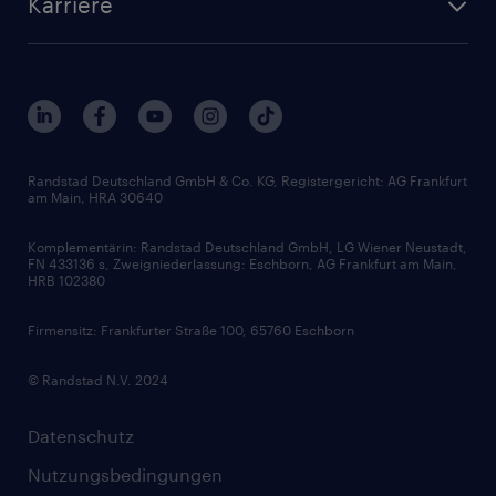
Karriere
Presse & Aktuelles
Personalberatung
Arbeitgeberleistungen
Beliebte Berufe
Nachhaltigkeit
Services & Produkte
Unternehmensprofile
Berufsprofile
Interne Karriere
Branchen
Gehaltsthemen
FAQ - Bewerber / Kunden
HR-Portal
Bewerbungsratgeber
Zertifikate und Auszeichnungen
Randstad Deutschland GmbH & Co. KG, Registergericht: AG Frankfurt
am Main, HRA 30640
Karriereratgeber
Audiothek
Komplementärin: Randstad Deutschland GmbH, LG Wiener Neustadt,
Soft Skills
FN 433136 s, Zweigniederlassung: Eschborn, AG Frankfurt am Main,
HRB 102380
Skills
Firmensitz: Frankfurter Straße 100, 65760 Eschborn
© Randstad N.V. 2024
Datenschutz
Nutzungsbedingungen