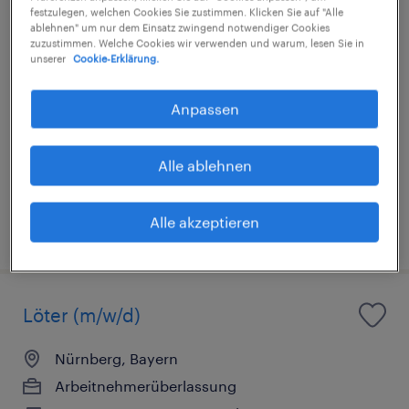
festzulegen, welchen Cookies Sie zustimmen. Klicken Sie auf "Alle
ablehnen" um nur dem Einsatz zwingend notwendiger Cookies
zuzustimmen. Welche Cookies wir verwenden und warum, lesen Sie in
Löter (m/w/d)
unserer
Cookie-Erklärung.
Memmingen, Bayern
Anpassen
Arbeitnehmerüberlassung
€22,17 - €25,23 pro Stunde
Alle ablehnen
Industrie und Handwerk
Alle akzeptieren
5. August 2026
Löter (m/w/d)
Nürnberg, Bayern
Arbeitnehmerüberlassung