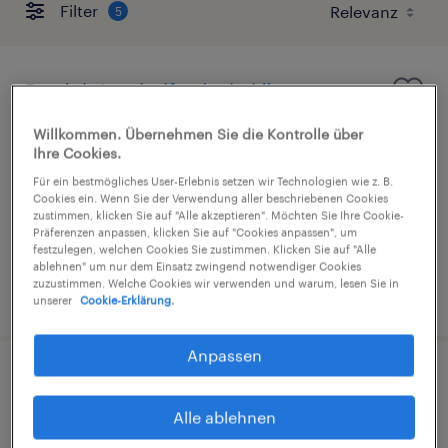
Filter
5
Produktionshelfer (m/w/d)
Willkommen. Übernehmen Sie die Kontrolle über
Keltern, Baden-Württemberg
Ihre Cookies.
Arbeitnehmerüberlassung
Für ein bestmögliches User-Erlebnis setzen wir Technologien wie z. B.
€16,00 - €17,00 pro Stunde
Cookies ein. Wenn Sie der Verwendung aller beschriebenen Cookies
zustimmen, klicken Sie auf "Alle akzeptieren". Möchten Sie Ihre Cookie-
Industrie und Handwerk
Präferenzen anpassen, klicken Sie auf "Cookies anpassen", um
festzulegen, welchen Cookies Sie zustimmen. Klicken Sie auf "Alle
ablehnen" um nur dem Einsatz zwingend notwendiger Cookies
zuzustimmen. Welche Cookies wir verwenden und warum, lesen Sie in
3. August 2026
unserer
Cookie-Erklärung.
Anpassen
Produktionshelfer (m/w/d)
Alle ablehnen
Pforzheim, Baden-Württemberg