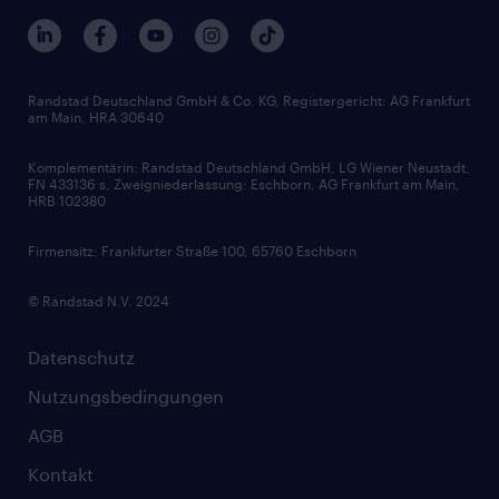
Berufsprofile
Interne Karriere
Branchen
Gehaltsthemen
FAQ - Bewerber / Kunden
HR-Portal
Bewerbungsratgeber
Zertifikate und Auszeichnungen
Randstad Deutschland GmbH & Co. KG, Registergericht: AG Frankfurt
am Main, HRA 30640
Karriereratgeber
Audiothek
Komplementärin: Randstad Deutschland GmbH, LG Wiener Neustadt,
Soft Skills
FN 433136 s, Zweigniederlassung: Eschborn, AG Frankfurt am Main,
HRB 102380
Skills
Firmensitz: Frankfurter Straße 100, 65760 Eschborn
© Randstad N.V. 2024
Datenschutz
Nutzungsbedingungen
AGB
Kontakt