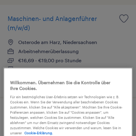
Maschinen- und Anlagenführer
(m/w/d)
Osterode am Harz, Niedersachsen
Arbeitnehmerüberlassung
€16,69 - €19,00 pro Stunde
Industrie und Handwerk
Willkommen. Übernehmen Sie die Kontrolle über
3. August 2026
Ihre Cookies.
Für ein bestmögliches User-Erlebnis setzen wir Technologien wie z. B.
Cookies ein. Wenn Sie der Verwendung aller beschriebenen Cookies
zustimmen, klicken Sie auf "Alle akzeptieren". Möchten Sie Ihre Cookie-
Produktionsmitarbeiter (m/w/d)
Präferenzen anpassen, klicken Sie auf "Cookies anpassen", um
festzulegen, welchen Cookies Sie zustimmen. Klicken Sie auf "Alle
ablehnen" um nur dem Einsatz zwingend notwendiger Cookies
Langelsheim, Niedersachsen
zuzustimmen. Welche Cookies wir verwenden und warum, lesen Sie in
unserer
Cookie-Erklärung.
Arbeitnehmerüberlassung