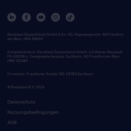
Beliebte Berufe
Nachhaltigkeit
Services & Produkte
Unternehmensprofile
Berufsprofile
Interne Karriere
Branchen
Gehaltsthemen
FAQ - Bewerber / Kunden
HR-Portal
Bewerbungsratgeber
Zertifikate und Auszeichnungen
Randstad Deutschland GmbH & Co. KG, Registergericht: AG Frankfurt
am Main, HRA 30640
Karriereratgeber
Audiothek
Komplementärin: Randstad Deutschland GmbH, LG Wiener Neustadt,
Soft Skills
FN 433136 s, Zweigniederlassung: Eschborn, AG Frankfurt am Main,
HRB 102380
Skills
Firmensitz: Frankfurter Straße 100, 65760 Eschborn
© Randstad N.V. 2024
Datenschutz
Nutzungsbedingungen
AGB