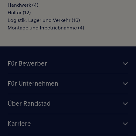
Handwerk
(
4
)
Helfer
(
12
)
Logistik, Lager und Verkehr
(
16
)
Montage und Inbetriebnahme
(
4
)
Für Bewerber
Jobsuche
Für Unternehmen
Jobs nach Kategorie
Personalanfrage
Initiativbewerbung
Über Randstad
Personalvermittlung
Bewerberaccount
Standorte
Arbeitnehmerüberlassung
Randstad Akademie
Karriere
Presse & Aktuelles
Personalberatung
Arbeitgeberleistungen