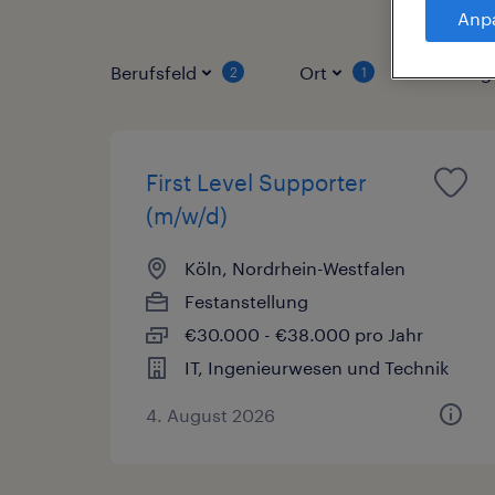
Anp
Berufsfeld
Ort
Vertrag
2
1
First Level Supporter
(m/w/d)
Köln, Nordrhein-Westfalen
Festanstellung
€30.000 - €38.000 pro Jahr
IT, Ingenieurwesen und Technik
4. August 2026