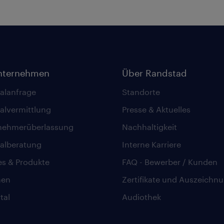
nternehmen
Über Randstad
alanfrage
Standorte
alvermittlung
Presse & Aktuelles
nehmerüberlassung
Nachhaltigkeit
alberatung
Interne Karriere
es & Produkte
FAQ - Bewerber / Kunden
hen
Zertifikate und Auszeichn
tal
Audiothek