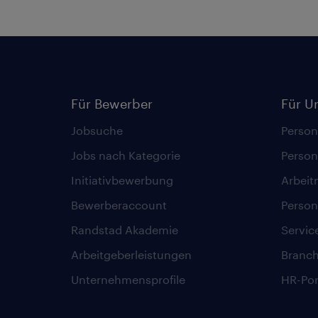
Für Bewerber
Für U
Jobsuche
Person
Jobs nach Kategorie
Person
Initiativbewerbung
Arbeit
Bewerberaccount
Person
Randstad Akademie
Servic
Arbeitgeberleistungen
Branc
Unternehmensprofile
HR-Por