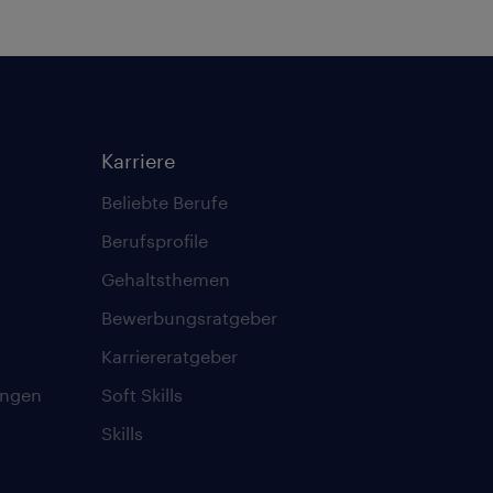
Karriere
Beliebte Berufe
Berufsprofile
Gehaltsthemen
Bewerbungsratgeber
Karriereratgeber
ungen
Soft Skills
Skills