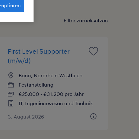
zeptieren
Filter zurücksetzen
First Level Supporter
(m/w/d)
Bonn, Nordrhein-Westfalen
Festanstellung
€25.000 - €31.200 pro Jahr
IT, Ingenieurwesen und Technik
3. August 2026