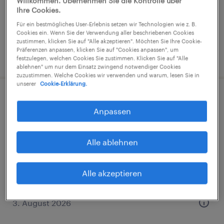
Willkommen. Übernehmen Sie die Kontrolle über
€22,00 - €25,00 pro Stunde
Ihre Cookies.
IT, Ingenieurwesen und Technik
Für ein bestmögliches User-Erlebnis setzen wir Technologien wie z. B.
Cookies ein. Wenn Sie der Verwendung aller beschriebenen Cookies
zustimmen, klicken Sie auf "Alle akzeptieren". Möchten Sie Ihre Cookie-
Präferenzen anpassen, klicken Sie auf "Cookies anpassen", um
28. Juli 2026
festzulegen, welchen Cookies Sie zustimmen. Klicken Sie auf "Alle
ablehnen" um nur dem Einsatz zwingend notwendiger Cookies
zuzustimmen. Welche Cookies wir verwenden und warum, lesen Sie in
unserer
Cookie-Erklärung.
Bautechniker (m/w/d)
Anpassen
Mülheim an der Ruhr, Nordrhein-Westfalen
Festanstellung
Alle ablehnen
€50.000 - €71.000 pro Jahr
IT, Ingenieurwesen und Technik
Alle akzeptieren
3. August 2026