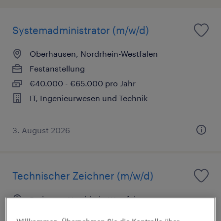
Systemadministrator (m/w/d)
Oberhausen, Nordrhein-Westfalen
Festanstellung
€40.000 - €65.000 pro Jahr
IT, Ingenieurwesen und Technik
3. August 2026
Technischer Zeichner (m/w/d)
Ratingen, Nordrhein-Westfalen
Arbeitnehmerüberlassung