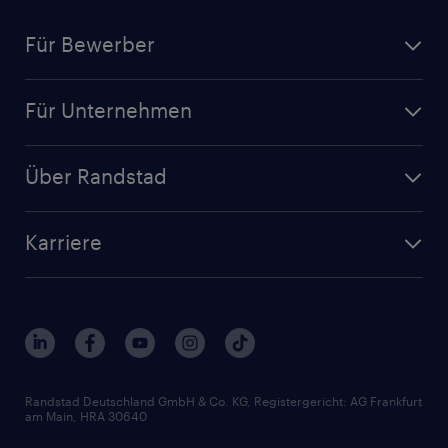
Für Bewerber
Jobsuche
Für Unternehmen
Jobs nach Kategorie
Personalanfrage
Initiativbewerbung
Über Randstad
Personalvermittlung
Bewerberaccount
Standorte
Arbeitnehmerüberlassung
Randstad Akademie
Karriere
Presse & Aktuelles
Personalberatung
Arbeitgeberleistungen
Beliebte Berufe
Nachhaltigkeit
Services & Produkte
Unternehmensprofile
Berufsprofile
Interne Karriere
Branchen
Gehaltsthemen
FAQ - Bewerber / Kunden
HR-Portal
Bewerbungsratgeber
Zertifikate und Auszeichnungen
Randstad Deutschland GmbH & Co. KG, Registergericht: AG Frankfurt
am Main, HRA 30640
Karriereratgeber
Audiothek