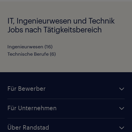
IT, Ingenieurwesen und Technik
Jobs nach Tätigkeitsbereich
Ingenieurwesen
(
16
)
Technische Berufe
(
6
)
Für Bewerber
Jobsuche
Für Unternehmen
Jobs nach Kategorie
Personalanfrage
Initiativbewerbung
Über Randstad