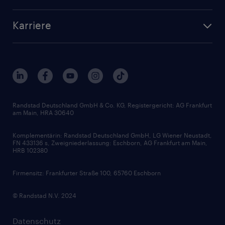
Personalvermittlung
Bewerberaccount
Standorte
Arbeitnehmerüberlassung
Randstad Akademie
Karriere
Presse & Aktuelles
Personalberatung
Arbeitgeberleistungen
Beliebte Berufe
Nachhaltigkeit
Services & Produkte
Unternehmensprofile
Berufsprofile
Interne Karriere
Branchen
Gehaltsthemen
FAQ - Bewerber / Kunden
HR-Portal
Bewerbungsratgeber
Zertifikate und Auszeichnungen
Randstad Deutschland GmbH & Co. KG, Registergericht: AG Frankfurt
am Main, HRA 30640
Karriereratgeber
Audiothek
Komplementärin: Randstad Deutschland GmbH, LG Wiener Neustadt,
Soft Skills
FN 433136 s, Zweigniederlassung: Eschborn, AG Frankfurt am Main,
HRB 102380
Skills
Firmensitz: Frankfurter Straße 100, 65760 Eschborn
© Randstad N.V. 2024
Datenschutz