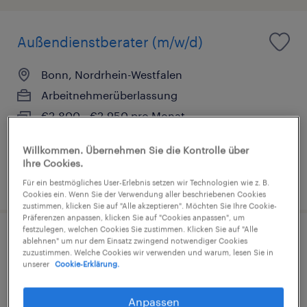
Außendienstberater (m/w/d)
Bonn, Nordrhein-Westfalen
Arbeitnehmerüberlassung
€2.800 - €2.950 pro Monat
Marketing und Vertrieb
Willkommen. Übernehmen Sie die Kontrolle über
Ihre Cookies.
6. August 2026
Für ein bestmögliches User-Erlebnis setzen wir Technologien wie z. B.
Cookies ein. Wenn Sie der Verwendung aller beschriebenen Cookies
zustimmen, klicken Sie auf "Alle akzeptieren". Möchten Sie Ihre Cookie-
Präferenzen anpassen, klicken Sie auf "Cookies anpassen", um
festzulegen, welchen Cookies Sie zustimmen. Klicken Sie auf "Alle
Verkäufer im Telekom Flagship-Store
ablehnen" um nur dem Einsatz zwingend notwendiger Cookies
zuzustimmen. Welche Cookies wir verwenden und warum, lesen Sie in
(m/w/d)
unserer
Cookie-Erklärung.
Köln, Nordrhein-Westfalen
Anpassen