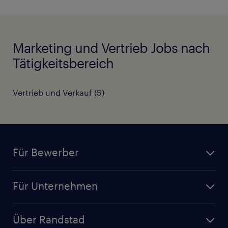
Marketing und Vertrieb Jobs nach
Tätigkeitsbereich
Vertrieb und Verkauf
(
5
)
Für Bewerber
Jobsuche
Für Unternehmen
Jobs nach Kategorie
Personalanfrage
Initiativbewerbung
Über Randstad
Personalvermittlung