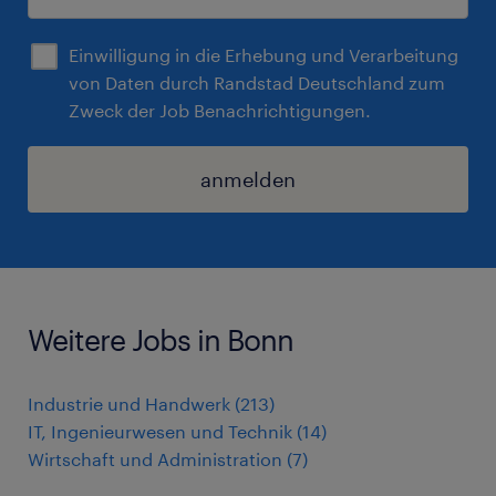
Einwilligung in die Erhebung und Verarbeitung
von Daten durch Randstad Deutschland zum
Zweck der Job Benachrichtigungen.
anmelden
Weitere Jobs in Bonn
Industrie und Handwerk
(
213
)
IT, Ingenieurwesen und Technik
(
14
)
Wirtschaft und Administration
(
7
)