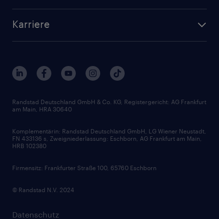
Bewerberaccount
Standorte
Arbeitnehmerüberlassung
Randstad Akademie
Karriere
Presse & Aktuelles
Personalberatung
Arbeitgeberleistungen
Beliebte Berufe
Nachhaltigkeit
Services & Produkte
Unternehmensprofile
Berufsprofile
Interne Karriere
Branchen
Gehaltsthemen
FAQ - Bewerber / Kunden
HR-Portal
Bewerbungsratgeber
Zertifikate und Auszeichnungen
Randstad Deutschland GmbH & Co. KG, Registergericht: AG Frankfurt
am Main, HRA 30640
Karriereratgeber
Audiothek
Komplementärin: Randstad Deutschland GmbH, LG Wiener Neustadt,
Soft Skills
FN 433136 s, Zweigniederlassung: Eschborn, AG Frankfurt am Main,
HRB 102380
Skills
Firmensitz: Frankfurter Straße 100, 65760 Eschborn
© Randstad N.V. 2024
Datenschutz