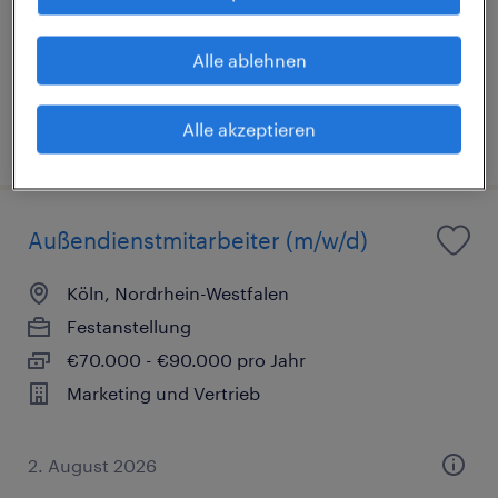
Arbeitnehmerüberlassung
€2.700 - €3.200 pro Monat
Alle ablehnen
Marketing und Vertrieb
Alle akzeptieren
4. August 2026
Außendienstmitarbeiter (m/w/d)
Köln, Nordrhein-Westfalen
Festanstellung
€70.000 - €90.000 pro Jahr
Marketing und Vertrieb
2. August 2026