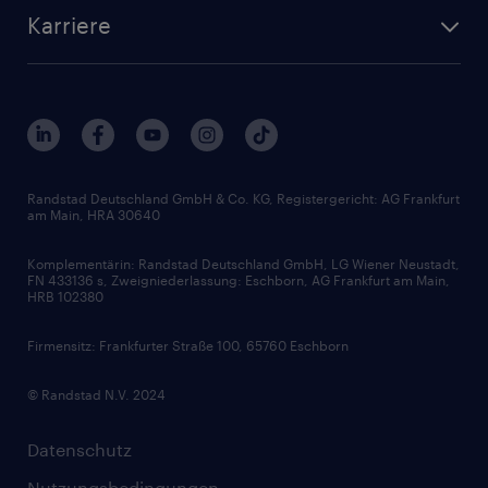
Standorte
Arbeitnehmerüberlassung
Randstad Akademie
Karriere
Presse & Aktuelles
Personalberatung
Arbeitgeberleistungen
Beliebte Berufe
Nachhaltigkeit
Services & Produkte
Unternehmensprofile
Berufsprofile
Interne Karriere
Branchen
Gehaltsthemen
FAQ - Bewerber / Kunden
HR-Portal
Bewerbungsratgeber
Zertifikate und Auszeichnungen
Randstad Deutschland GmbH & Co. KG, Registergericht: AG Frankfurt
am Main, HRA 30640
Karriereratgeber
Audiothek
Komplementärin: Randstad Deutschland GmbH, LG Wiener Neustadt,
Soft Skills
FN 433136 s, Zweigniederlassung: Eschborn, AG Frankfurt am Main,
HRB 102380
Skills
Firmensitz: Frankfurter Straße 100, 65760 Eschborn
© Randstad N.V. 2024
Datenschutz
Nutzungsbedingungen