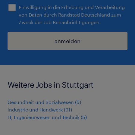
Einwilligung in die Erhebung und Verarbeitung
von Daten durch Randstad Deutschland zum
Zweck der Job Benachrichtigungen.
anmelden
Weitere Jobs in Stuttgart
Gesundheit und Sozialwesen
(
5
)
Industrie und Handwerk
(
91
)
IT, Ingenieurwesen und Technik
(
5
)