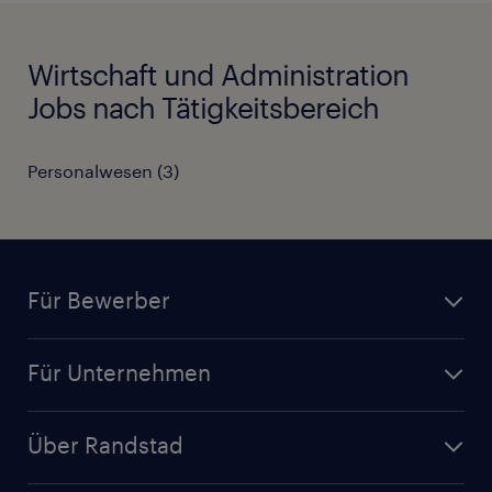
Wirtschaft und Administration
Jobs nach Tätigkeitsbereich
Personalwesen
(
3
)
Für Bewerber
Jobsuche
Für Unternehmen
Jobs nach Kategorie
Personalanfrage
Initiativbewerbung
Über Randstad
Personalvermittlung
Bewerberaccount