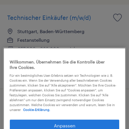
Technischer Einkäufer (m/w/d)
Stuttgart, Baden-Württemberg
Festanstellung
€57.000 - €63.000 pro Jahr
Wirtschaft und Administration
Willkommen. Übernehmen Sie die Kontrolle über
Ihre Cookies.
3. August 2026
Für ein bestmögliches User-Erlebnis setzen wir Technologien wie z. B.
Cookies ein. Wenn Sie der Verwendung aller beschriebenen Cookies
zustimmen, klicken Sie auf "Alle akzeptieren". Möchten Sie Ihre Cookie-
Präferenzen anpassen, klicken Sie auf "Cookies anpassen", um
festzulegen, welchen Cookies Sie zustimmen. Klicken Sie auf "Alle
ablehnen" um nur dem Einsatz zwingend notwendiger Cookies
Recruiter (m/w/d)
zuzustimmen. Welche Cookies wir verwenden und warum, lesen Sie in
unserer
Cookie-Erklärung.
Stuttgart, Baden-Württemberg
Arbeitnehmerüberlassung
Anpassen