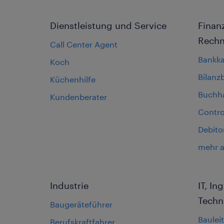
Dienstleistung und Service
Finan
Rech
Call Center Agent
Bankk
Koch
Bilanz
Küchenhilfe
Buchha
Kundenberater
Contro
Debito
mehr 
Industrie
IT, I
Techn
Baugeräteführer
Bauleit
Berufskraftfahrer