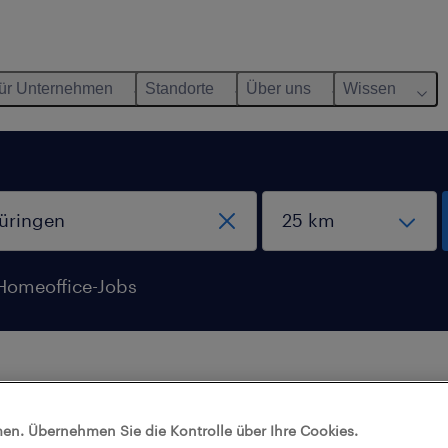
ür Unternehmen
Standorte
Über uns
Wissen
Homeoffice-Jobs
aben mit diesen Filtern keine Jobs gefunden.
en. Übernehmen Sie die Kontrolle über Ihre Cookies.