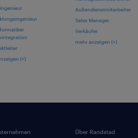
oingenieur
Außendienstmitarbeiter
klungsingenieur
Sales Manager
formatiker
Verkäufer
integration
mehr anzeigen
(+)
ektleiter
anzeigen
(+)
nternehmen
Über Randstad