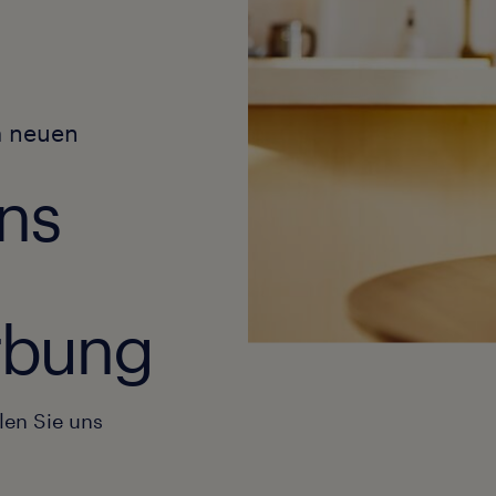
m neuen
ns
erbung
len Sie uns