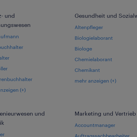
z- und
Gesundheit und Sozial
nungswesen
Altenpfleger
aufmann
Biologielaborant
buchhalter
Biologe
lter
Chemielaborant
ller
Chemikant
renbuchhalter
mehr anzeigen
(+)
anzeigen
(+)
ngenieurwesen und
Marketing und Vertrieb
ik
Accountmanager
er
Auftragssachbearbeiter