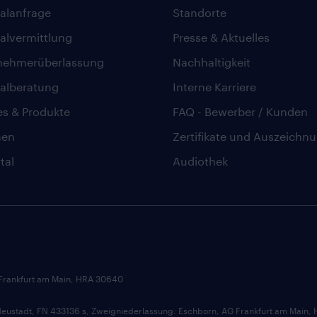
alanfrage
Standorte
alvermittlung
Presse & Aktuelles
nehmerüberlassung
Nachhaltigkeit
alberatung
Interne Karriere
es & Produkte
FAQ - Bewerber / Kunden
hen
Zertifikate und Auszeichn
tal
Audiothek
 Frankfurt am Main, HRA 30640
ustadt, FN 433136 s, Zweigniederlassung: Eschborn, AG Frankfurt am Main,