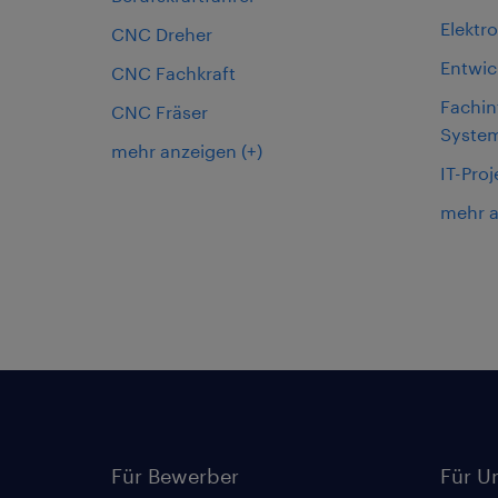
Elektr
CNC Dreher
Entwic
CNC Fachkraft
Fachin
CNC Fräser
System
mehr anzeigen
(+)
IT-Proj
mehr 
Für Bewerber
Für U