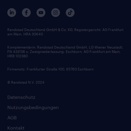
Unternehmensprofile
Berufsprofile
Interne Karriere
Branchen
Gehaltsthemen
FAQ - Bewerber / Kunden
HR-Portal
Bewerbungsratgeber
Zertifikate und Auszeichnungen
Randstad Deutschland GmbH & Co. KG, Registergericht: AG Frankfurt
am Main, HRA 30640
Karriereratgeber
Audiothek
Komplementärin: Randstad Deutschland GmbH, LG Wiener Neustadt,
Soft Skills
FN 433136 s, Zweigniederlassung: Eschborn, AG Frankfurt am Main,
HRB 102380
Skills
Firmensitz: Frankfurter Straße 100, 65760 Eschborn
© Randstad N.V. 2024
Datenschutz
Nutzungsbedingungen
AGB
Kontakt