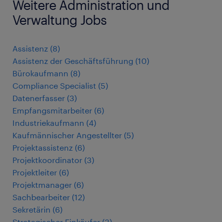
Weitere Administration und
Verwaltung Jobs
Assistenz
(
8
)
Assistenz der Geschäftsführung
(
10
)
Bürokaufmann
(
8
)
Compliance Specialist
(
5
)
Datenerfasser
(
3
)
Empfangsmitarbeiter
(
6
)
Industriekaufmann
(
4
)
Kaufmännischer Angestellter
(
5
)
Projektassistenz
(
6
)
Projektkoordinator
(
3
)
Projektleiter
(
6
)
Projektmanager
(
6
)
Sachbearbeiter
(
12
)
Sekretärin
(
6
)
Strategischer Einkäufer
(
3
)