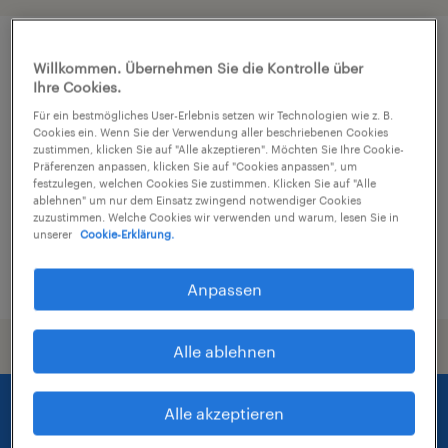
Kaufmann im Gesundheitswesen
Willkommen. Übernehmen Sie die Kontrolle über
Ihre Cookies.
(m/w/d)
Für ein bestmögliches User-Erlebnis setzen wir Technologien wie z. B.
Cookies ein. Wenn Sie der Verwendung aller beschriebenen Cookies
Leipzig, Sachsen
zustimmen, klicken Sie auf "Alle akzeptieren". Möchten Sie Ihre Cookie-
Arbeitnehmerüberlassung
Präferenzen anpassen, klicken Sie auf "Cookies anpassen", um
festzulegen, welchen Cookies Sie zustimmen. Klicken Sie auf "Alle
€17,11 - €18,09 pro Stunde
ablehnen" um nur dem Einsatz zwingend notwendiger Cookies
zuzustimmen. Welche Cookies wir verwenden und warum, lesen Sie in
Wirtschaft und Administration
unserer
Cookie-Erklärung.
5. August 2026
Anpassen
Alle ablehnen
Alle akzeptieren