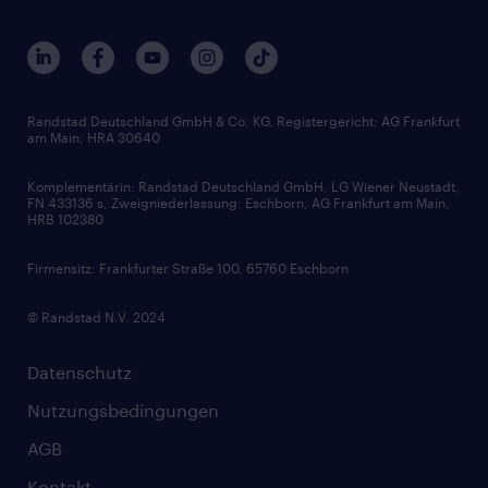
Nachhaltigkeit
Services & Produkte
Unternehmensprofile
Berufsprofile
Interne Karriere
Branchen
Gehaltsthemen
FAQ - Bewerber / Kunden
HR-Portal
Bewerbungsratgeber
Zertifikate und Auszeichnungen
Randstad Deutschland GmbH & Co. KG, Registergericht: AG Frankfurt
am Main, HRA 30640
Karriereratgeber
Audiothek
Komplementärin: Randstad Deutschland GmbH, LG Wiener Neustadt,
Soft Skills
FN 433136 s, Zweigniederlassung: Eschborn, AG Frankfurt am Main,
HRB 102380
Skills
Firmensitz: Frankfurter Straße 100, 65760 Eschborn
© Randstad N.V. 2024
Datenschutz
Nutzungsbedingungen
AGB
Kontakt