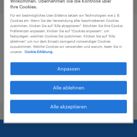
Willkommen. Übernehmen Sie die Kontrolle über
Filter
4
Ihre Cookies.
Für ein bestmögliches User-Erlebnis setzen wir Technologien wie z. B.
Cookies ein. Wenn Sie der Verwendung aller beschriebenen Cookies
zustimmen, klicken Sie auf "Alle akzeptieren". Möchten Sie Ihre Cookie-
Bürokaufmann (m/w/d)
Präferenzen anpassen, klicken Sie auf "Cookies anpassen", um
festzulegen, welchen Cookies Sie zustimmen. Klicken Sie auf "Alle
ablehnen" um nur dem Einsatz zwingend notwendiger Cookies
Dobersdorf, Schleswig-Holstein
zuzustimmen. Welche Cookies wir verwenden und warum, lesen Sie in
Festanstellung
unserer
Cookie-Erklärung.
€2.800 - €3.500 pro Monat
Anpassen
Wirtschaft und Administration
Alle ablehnen
6. August 2026
Alle akzeptieren