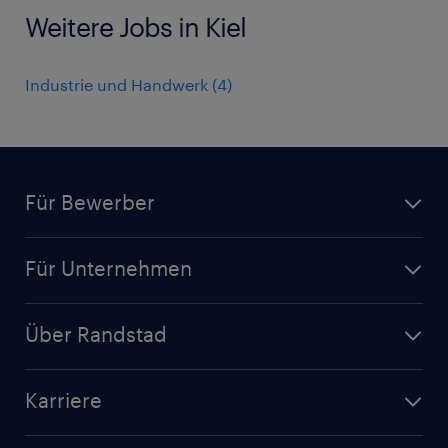
Weitere Jobs in Kiel
Industrie und Handwerk
(
4
)
Für Bewerber
Jobsuche
Für Unternehmen
Jobs nach Kategorie
Personalanfrage
Initiativbewerbung
Über Randstad
Personalvermittlung
Bewerberaccount
Standorte
Arbeitnehmerüberlassung
Randstad Akademie
Karriere
Presse & Aktuelles
Personalberatung
Arbeitgeberleistungen
Beliebte Berufe