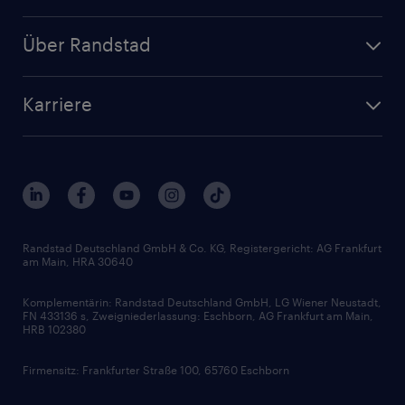
Personalanfrage
Initiativbewerbung
Über Randstad
Personalvermittlung
Bewerberaccount
Standorte
Arbeitnehmerüberlassung
Randstad Akademie
Karriere
Presse & Aktuelles
Personalberatung
Arbeitgeberleistungen
Beliebte Berufe
Nachhaltigkeit
Services & Produkte
Unternehmensprofile
Berufsprofile
Interne Karriere
Branchen
Gehaltsthemen
FAQ - Bewerber / Kunden
HR-Portal
Bewerbungsratgeber
Zertifikate und Auszeichnungen
Randstad Deutschland GmbH & Co. KG, Registergericht: AG Frankfurt
am Main, HRA 30640
Karriereratgeber
Audiothek
Komplementärin: Randstad Deutschland GmbH, LG Wiener Neustadt,
Soft Skills
FN 433136 s, Zweigniederlassung: Eschborn, AG Frankfurt am Main,
HRB 102380
Skills
Firmensitz: Frankfurter Straße 100, 65760 Eschborn