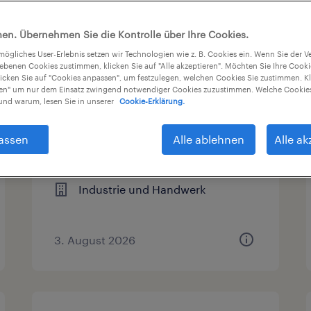
Gehalt
Arbeitszeit
en. Übernehmen Sie die Kontrolle über Ihre Cookies.
tmögliches User-Erlebnis setzen wir Technologien wie z. B. Cookies ein. Wenn Sie der
iebenen Cookies zustimmen, klicken Sie auf "Alle akzeptieren". Möchten Sie Ihre Cook
licken Sie auf "Cookies anpassen", um festzulegen, welchen Cookies Sie zustimmen. Kl
nen" um nur dem Einsatz zwingend notwendiger Cookies zuzustimmen. Welche Cookies
Lagerarbeiter (m/w/d)
nd warum, lesen Sie in unserer
Cookie-Erklärung.
Herborn, Hessen
assen
Alle ablehnen
Alle ak
Arbeitnehmerüberlassung
€15,69 - €15,70 pro Stunde
Industrie und Handwerk
3. August 2026