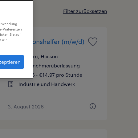
Filter zurücksetzen
 Verwendung
ie-Präferenzen
icken Sie auf
 wir
Produktionshelfer (m/w/d)
Herborn, Hessen
zeptieren
Arbeitnehmerüberlassung
€14,96 - €14,97 pro Stunde
Industrie und Handwerk
3. August 2026