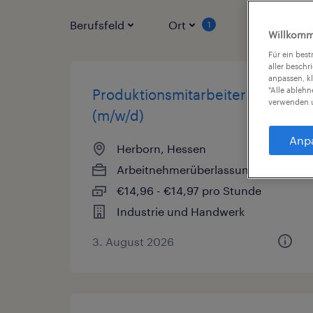
Berufsfeld
Ort
Vertragsart
1
Willkomm
Für ein bes
aller beschr
anpassen, k
"Alle ableh
Produktionsmitarbeiter
verwenden u
(m/w/d)
Anp
Herborn, Hessen
Arbeitnehmerüberlassung
€14,96 - €14,97 pro Stunde
Industrie und Handwerk
3. August 2026