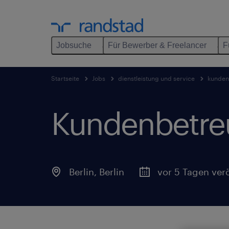
Jobsuche
Für Bewerber & Freelancer
F
Startseite
Jobs
dienstleistung und service
kundens
Kundenbetreu
Berlin
,
Berlin
vor 5 Tagen verö