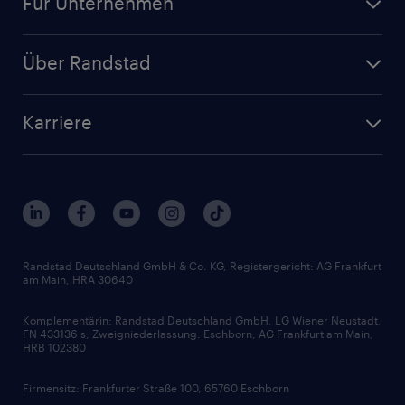
Für Unternehmen
Jobs nach Kategorie
Personalanfrage
Initiativbewerbung
Über Randstad
Personalvermittlung
Bewerberaccount
Standorte
Arbeitnehmerüberlassung
Randstad Akademie
Karriere
Presse & Aktuelles
Personalberatung
Arbeitgeberleistungen
Beliebte Berufe
Nachhaltigkeit
Services & Produkte
Unternehmensprofile
Berufsprofile
Interne Karriere
Branchen
Gehaltsthemen
FAQ - Bewerber / Kunden
HR-Portal
Bewerbungsratgeber
Zertifikate und Auszeichnungen
Randstad Deutschland GmbH & Co. KG, Registergericht: AG Frankfurt
am Main, HRA 30640
Karriereratgeber
Audiothek
Komplementärin: Randstad Deutschland GmbH, LG Wiener Neustadt,
Soft Skills
FN 433136 s, Zweigniederlassung: Eschborn, AG Frankfurt am Main,
HRB 102380
Skills
Firmensitz: Frankfurter Straße 100, 65760 Eschborn