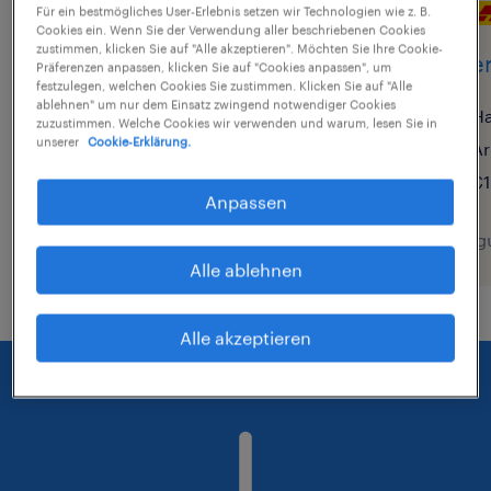
Für ein bestmögliches User-Erlebnis setzen wir Technologien wie z. B.
Lagerarbeiter (m/w/d)
Cookies ein. Wenn Sie der Verwendung aller beschriebenen Cookies
zustimmen, klicken Sie auf "Alle akzeptieren". Möchten Sie Ihre Cookie-
Lager
Hösbach, Bayern
Präferenzen anpassen, klicken Sie auf "Cookies anpassen", um
festzulegen, welchen Cookies Sie zustimmen. Klicken Sie auf "Alle
Arbeitnehmerüberlassung
ablehnen" um nur dem Einsatz zwingend notwendiger Cookies
Ha
zuzustimmen. Welche Cookies wir verwenden und warum, lesen Sie in
€14,96 - €15,00 pro Stunde
unserer
Cookie-Erklärung.
Ar
€1
Anpassen
5. August 2026
5. Aug
Alle ablehnen
Alle akzeptieren