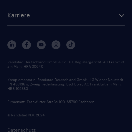
Personalvermittlung
Bewerberaccount
Standorte
Arbeitnehmerüberlassung
Randstad Akademie
Karriere
Presse & Aktuelles
Personalberatung
Arbeitgeberleistungen
Beliebte Berufe
Nachhaltigkeit
Services & Produkte
Unternehmensprofile
Berufsprofile
Interne Karriere
Branchen
Gehaltsthemen
FAQ - Bewerber / Kunden
HR-Portal
Bewerbungsratgeber
Zertifikate und Auszeichnungen
Randstad Deutschland GmbH & Co. KG, Registergericht: AG Frankfurt
am Main, HRA 30640
Karriereratgeber
Audiothek
Komplementärin: Randstad Deutschland GmbH, LG Wiener Neustadt,
Soft Skills
FN 433136 s, Zweigniederlassung: Eschborn, AG Frankfurt am Main,
HRB 102380
Skills
Firmensitz: Frankfurter Straße 100, 65760 Eschborn
© Randstad N.V. 2024
Datenschutz