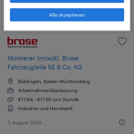
6. August 2026
Alle akzeptieren
Montierer (m/w/d), Brose
Fahrzeugteile SE & Co. KG
Böblingen, Baden-Württemberg
Arbeitnehmerüberlassung
€17,84 - €17,85 pro Stunde
Industrie und Handwerk
7. August 2026