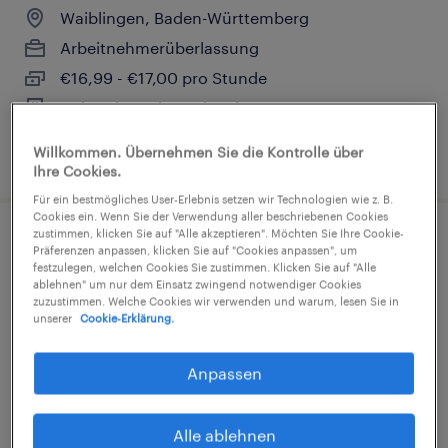
Waiblingen, Baden-Württemberg
Arbeitnehmerüberlassung
€16,99 - €17,00 pro Stunde
Industrie und Handwerk
Willkommen. Übernehmen Sie die Kontrolle über
5. August 2026
Ihre Cookies.
Für ein bestmögliches User-Erlebnis setzen wir Technologien wie z. B.
Cookies ein. Wenn Sie der Verwendung aller beschriebenen Cookies
zustimmen, klicken Sie auf "Alle akzeptieren". Möchten Sie Ihre Cookie-
Präferenzen anpassen, klicken Sie auf "Cookies anpassen", um
festzulegen, welchen Cookies Sie zustimmen. Klicken Sie auf "Alle
ablehnen" um nur dem Einsatz zwingend notwendiger Cookies
zuzustimmen. Welche Cookies wir verwenden und warum, lesen Sie in
Löter (m/w/d), TE Connectivity
unserer
Cookie-Erklärung.
Waiblingen, Baden-Württemberg
Anpassen
Arbeitnehmerüberlassung
€16,99 - €17,00 pro Stunde
Alle ablehnen
Industrie und Handwerk