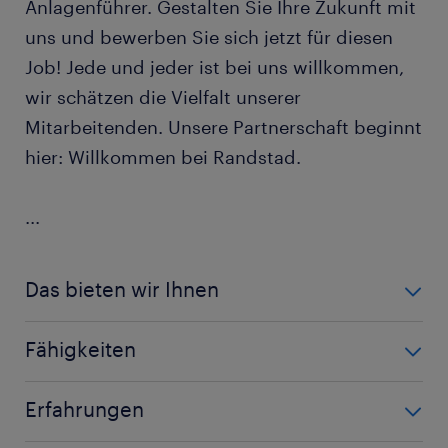
Anlagenführer. Gestalten Sie Ihre Zukunft mit
uns und bewerben Sie sich jetzt für diesen
Job! Jede und jeder ist bei uns willkommen,
wir schätzen die Vielfalt unserer
Mitarbeitenden. Unsere Partnerschaft beginnt
hier: Willkommen bei Randstad.
...
Das bieten wir Ihnen
Attraktives Gehaltspaket mit Weihnachts- und
Fähigkeiten
Urlaubsgeld
Maschineneinrichtung, Anlageneinrichtung
Sonntags-, Nacht- und Feiertagszuschläge
Erfahrungen
Maschinenführung, Anlagenführung, -
Vertretung durch einen flächendeckenden