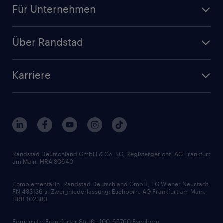
Für Unternehmen
Jobs nach Kategorie
Personalanfrage
Initiativbewerbung
Über Randstad
Personalvermittlung
Bewerberaccount
Standorte
Arbeitnehmerüberlassung
Randstad Akademie
Karriere
Presse & Aktuelles
Personalberatung
Arbeitgeberleistungen
Beliebte Berufe
Nachhaltigkeit
Services & Produkte
Unternehmensprofile
Berufsprofile
Interne Karriere
Branchen
Gehaltsthemen
FAQ - Bewerber / Kunden
HR-Portal
Bewerbungsratgeber
Zertifikate und Auszeichnungen
Randstad Deutschland GmbH & Co. KG, Registergericht: AG Frankfurt
am Main, HRA 30640
Karriereratgeber
Audiothek
Komplementärin: Randstad Deutschland GmbH, LG Wiener Neustadt,
Soft Skills
FN 433136 s, Zweigniederlassung: Eschborn, AG Frankfurt am Main,
HRB 102380
Skills
Firmensitz: Frankfurter Straße 100, 65760 Eschborn