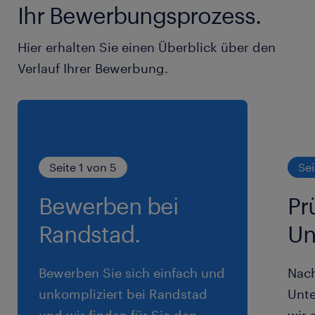
Ihr Bewerbungsprozess.
Hier erhalten Sie einen Überblick über den
Verlauf Ihrer Bewerbung.
Seite 1 von 5
Sei
Bewerben bei
Pr
Randstad.
Un
Bewerben Sie sich einfach und
Nac
unkompliziert bei Randstad
Unte
und wir finden für Sie den
wir 