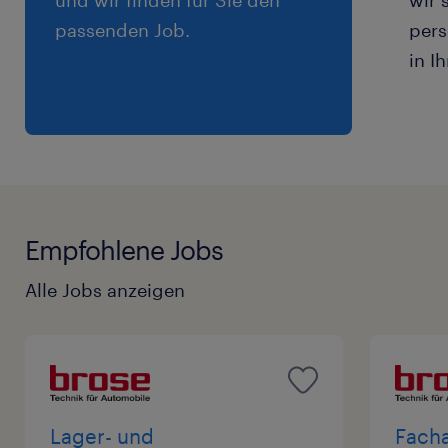
passenden Job.
pers
in I
Empfohlene Jobs
Alle Jobs anzeigen
Lager- und
Facha