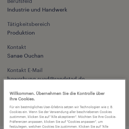
Berufsfeld
Industrie und Handwerk
Tätigkeitsbereich
Produktion
Kontakt
Sanae Ouchan
Kontakt E-Mail
bewerbung.sued@randstad.de
Referenznummer
Willkommen. Übernehmen Sie die Kontrolle über
Ihre Cookies.
C01290753
Für ein bestmögliches User-Erlebnis setzen wir Technologien wie z. B.
Cookies ein. Wenn Sie der Verwendung aller beschriebenen Cookies
zustimmen, klicken Sie auf "Alle akzeptieren". Möchten Sie Ihre Cookie-
Präferenzen anpassen, klicken Sie auf "Cookies anpassen", um
festzulegen, welchen Cookies Sie zustimmen. Klicken Sie auf "Alle