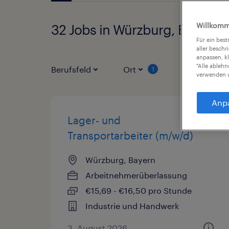
Willkomm
32 Jobs in Würzburg, Bayern 
Für ein bes
aller beschr
anpassen, k
"Alle ableh
Berufsfeld
Ort
Vertragsart
1
verwenden u
Anp
Lager- und
Transportarbeiter (m/w/d)
Würzburg, Bayern
Arbeitnehmerüberlassung
€15,69 - €16,50 pro Stunde
Industrie und Handwerk
3. August 2026