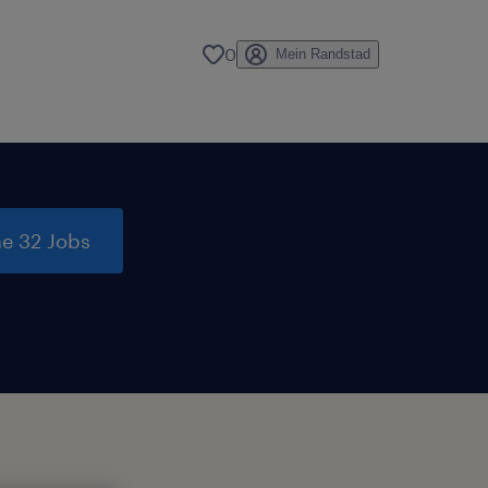
0
Mein Randstad
e 32 Jobs