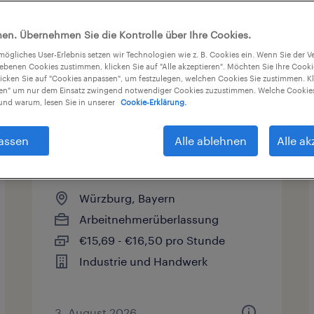
en. Übernehmen Sie die Kontrolle über Ihre Cookies.
gefunden
tmögliches User-Erlebnis setzen wir Technologien wie z. B. Cookies ein. Wenn Sie der
iebenen Cookies zustimmen, klicken Sie auf "Alle akzeptieren". Möchten Sie Ihre Cook
licken Sie auf "Cookies anpassen", um festzulegen, welchen Cookies Sie zustimmen. Kl
nen" um nur dem Einsatz zwingend notwendiger Cookies zuzustimmen. Welche Cookies
Gehalt
Arbeitszeit
nd warum, lesen Sie in unserer
Cookie-Erklärung.
assen
Alle ablehnen
Alle ak
Lagerist (m/w/d)
Würzburg, Bayern
Arbeitnehmerüberlassung
€15,69 - €16,50 pro Stunde
Industrie und Handwerk
3. August 2026