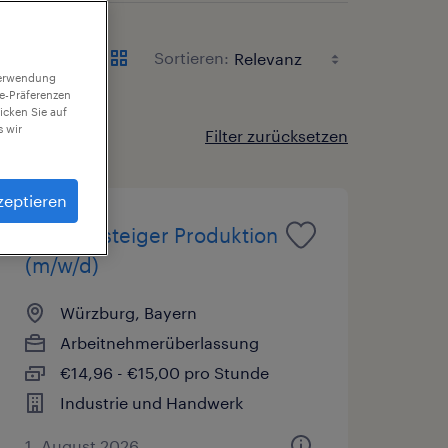
Sortieren:
 Verwendung
ie-Präferenzen
icken Sie auf
 wir
Filter zurücksetzen
zeptieren
Quereinsteiger Produktion
(m/w/d)
Würzburg, Bayern
Arbeitnehmerüberlassung
€14,96 - €15,00 pro Stunde
Industrie und Handwerk
1. August 2026