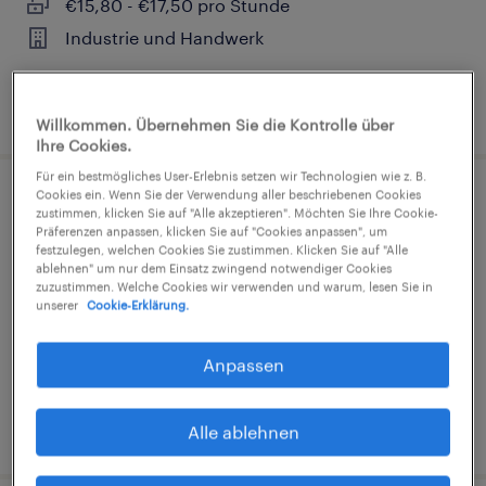
€15,80 - €17,50 pro Stunde
Industrie und Handwerk
1. August 2026
Willkommen. Übernehmen Sie die Kontrolle über
Ihre Cookies.
Für ein bestmögliches User-Erlebnis setzen wir Technologien wie z. B.
Cookies ein. Wenn Sie der Verwendung aller beschriebenen Cookies
Lagerleiter (m/w/d)
zustimmen, klicken Sie auf "Alle akzeptieren". Möchten Sie Ihre Cookie-
Präferenzen anpassen, klicken Sie auf "Cookies anpassen", um
festzulegen, welchen Cookies Sie zustimmen. Klicken Sie auf "Alle
Neubrandenburg, Mecklenburg-Vorpommern
ablehnen" um nur dem Einsatz zwingend notwendiger Cookies
zuzustimmen. Welche Cookies wir verwenden und warum, lesen Sie in
Festanstellung
unserer
Cookie-Erklärung.
€46.000 - €52.000 pro Jahr
Industrie und Handwerk
Anpassen
3. August 2026
Alle ablehnen