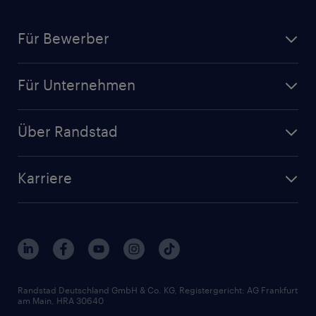
Für Bewerber
Jobsuche
Für Unternehmen
Jobs nach Kategorie
Personalanfrage
Initiativbewerbung
Über Randstad
Personalvermittlung
Bewerberaccount
Standorte
Arbeitnehmerüberlassung
Randstad Akademie
Karriere
Presse & Aktuelles
Personalberatung
Arbeitgeberleistungen
Beliebte Berufe
Nachhaltigkeit
Services & Produkte
Unternehmensprofile
Berufsprofile
Interne Karriere
Branchen
Gehaltsthemen
FAQ - Bewerber / Kunden
HR-Portal
Bewerbungsratgeber
Zertifikate und Auszeichnungen
Randstad Deutschland GmbH & Co. KG, Registergericht: AG Frankfurt
am Main, HRA 30640
Karriereratgeber
Audiothek