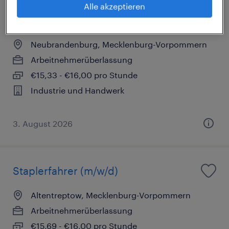
Alle akzeptieren
Reinigungskraft (m/w/d)
Neubrandenburg, Mecklenburg-Vorpommern
Arbeitnehmerüberlassung
€15,33 - €16,00 pro Stunde
Industrie und Handwerk
3. August 2026
Staplerfahrer (m/w/d)
Altentreptow, Mecklenburg-Vorpommern
Arbeitnehmerüberlassung
€15,69 - €16,00 pro Stunde