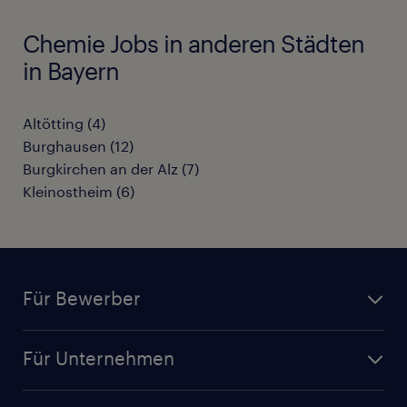
Chemie Jobs in anderen Städten
in Bayern
Altötting
(
4
)
Burghausen
(
12
)
Burgkirchen an der Alz
(
7
)
Kleinostheim
(
6
)
Für Bewerber
Jobsuche
Für Unternehmen
Jobs nach Kategorie
Personalanfrage
Initiativbewerbung