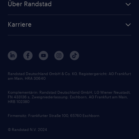
Über Randstad
Personalvermittlung
Bewerberaccount
Standorte
Arbeitnehmerüberlassung
Randstad Akademie
Karriere
Presse & Aktuelles
Personalberatung
Arbeitgeberleistungen
Beliebte Berufe
Nachhaltigkeit
Services & Produkte
Unternehmensprofile
Berufsprofile
Interne Karriere
Branchen
Gehaltsthemen
FAQ - Bewerber / Kunden
HR-Portal
Bewerbungsratgeber
Zertifikate und Auszeichnungen
Randstad Deutschland GmbH & Co. KG, Registergericht: AG Frankfurt
am Main, HRA 30640
Karriereratgeber
Audiothek
Komplementärin: Randstad Deutschland GmbH, LG Wiener Neustadt,
Soft Skills
FN 433136 s, Zweigniederlassung: Eschborn, AG Frankfurt am Main,
HRB 102380
Skills
Firmensitz: Frankfurter Straße 100, 65760 Eschborn
© Randstad N.V. 2024