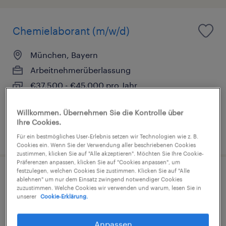
Chemielaborant (m/w/d)
München, Bayern
Arbeitnehmerüberlassung
€37.500 - €45.000 pro Jahr
Gesundheit und Sozialwesen
Willkommen. Übernehmen Sie die Kontrolle über
Ihre Cookies.
6. August 2026
Für ein bestmögliches User-Erlebnis setzen wir Technologien wie z. B.
Cookies ein. Wenn Sie der Verwendung aller beschriebenen Cookies
zustimmen, klicken Sie auf "Alle akzeptieren". Möchten Sie Ihre Cookie-
Präferenzen anpassen, klicken Sie auf "Cookies anpassen", um
festzulegen, welchen Cookies Sie zustimmen. Klicken Sie auf "Alle
GMP Spezialist (m/w/d)
ablehnen" um nur dem Einsatz zwingend notwendiger Cookies
zuzustimmen. Welche Cookies wir verwenden und warum, lesen Sie in
unserer
Cookie-Erklärung.
München, Bayern
Arbeitnehmerüberlassung
Anpassen