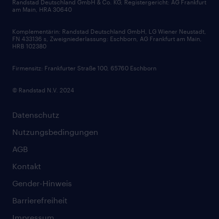
Zertifikate und Auszeichnungen
Randstad Deutschland GmbH & Co. KG, Registergericht: AG Frankfurt
am Main, HRA 30640
Karriereratgeber
Audiothek
Komplementärin: Randstad Deutschland GmbH, LG Wiener Neustadt,
Soft Skills
FN 433136 s, Zweigniederlassung: Eschborn, AG Frankfurt am Main,
HRB 102380
Skills
Firmensitz: Frankfurter Straße 100, 65760 Eschborn
© Randstad N.V. 2024
Datenschutz
Nutzungsbedingungen
AGB
Kontakt
Gender-Hinweis
Barrierefreiheit
Impressum