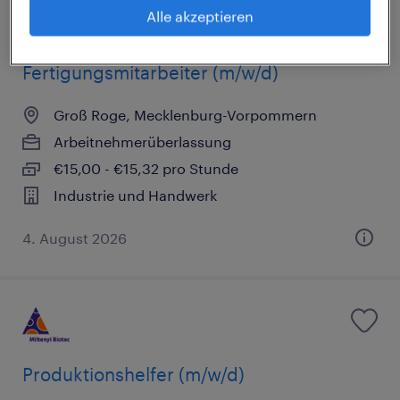
Alle akzeptieren
Fertigungsmitarbeiter (m/w/d)
Groß Roge, Mecklenburg-Vorpommern
Arbeitnehmerüberlassung
€15,00 - €15,32 pro Stunde
Industrie und Handwerk
4. August 2026
Produktionshelfer (m/w/d)