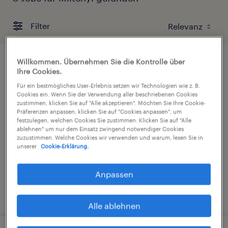
Filter
Willkommen. Übernehmen Sie die Kontrolle über
Ihre Cookies.
Für ein bestmögliches User-Erlebnis setzen wir Technologien wie z. B.
Cookies ein. Wenn Sie der Verwendung aller beschriebenen Cookies
Produktionsmitarbeiter (m/w/d)
zustimmen, klicken Sie auf "Alle akzeptieren". Möchten Sie Ihre Cookie-
Präferenzen anpassen, klicken Sie auf "Cookies anpassen", um
Groß Roge, Mecklenburg-Vorpommern
festzulegen, welchen Cookies Sie zustimmen. Klicken Sie auf "Alle
ablehnen" um nur dem Einsatz zwingend notwendiger Cookies
Arbeitnehmerüberlassung
zuzustimmen. Welche Cookies wir verwenden und warum, lesen Sie in
unserer
Cookie-Erklärung.
€15,00 - €15,32 pro Stunde
Industrie und Handwerk
Anpassen
4. August 2026
Alle ablehnen