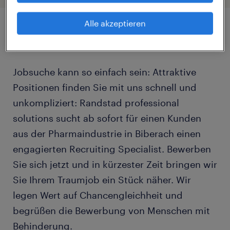
Alle akzeptieren
Job Details
Jobsuche kann so einfach sein: Attraktive
Positionen finden Sie mit uns schnell und
unkompliziert: Randstad professional
solutions sucht ab sofort für einen Kunden
aus der Pharmaindustrie in Biberach einen
engagierten Recruiting Specialist. Bewerben
Sie sich jetzt und in kürzester Zeit bringen wir
Sie Ihrem Traumjob ein Stück näher. Wir
legen Wert auf Chancengleichheit und
begrüßen die Bewerbung von Menschen mit
Behinderung.