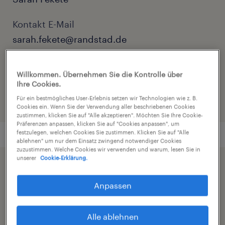
Kontakt E-Mail
sarah.fekete@randstad.de
Referenznummer
Willkommen. Übernehmen Sie die Kontrolle über
C01300240
Ihre Cookies.
Für ein bestmögliches User-Erlebnis setzen wir Technologien wie z. B.
Cookies ein. Wenn Sie der Verwendung aller beschriebenen Cookies
zustimmen, klicken Sie auf "Alle akzeptieren". Möchten Sie Ihre Cookie-
Präferenzen anpassen, klicken Sie auf "Cookies anpassen", um
festzulegen, welchen Cookies Sie zustimmen. Klicken Sie auf "Alle
ablehnen" um nur dem Einsatz zwingend notwendiger Cookies
zuzustimmen. Welche Cookies wir verwenden und warum, lesen Sie in
unserer
Cookie-Erklärung.
Beschleunigen Sie die Jobsuche durch die
Freigabe Ihres Profils
Anpassen
Alle ablehnen