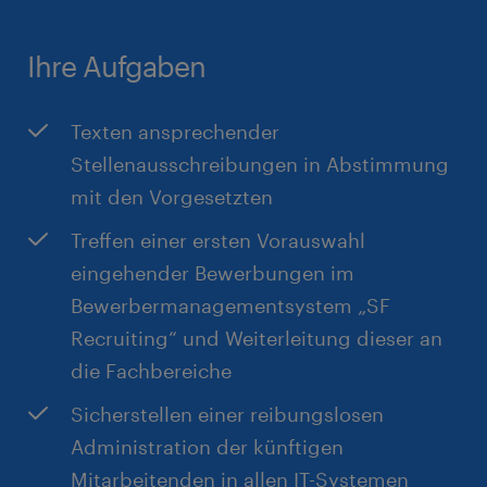
für Sportbekleidung, Kosmetik, Schuhe und
(abhängig von der fachlichen Expertise)
vieles mehr
Berufserfahrung und HR-Fachwissen im
Ihre Aufgaben
jeweiligen Fachgebiet in Verbindung mit der
Nutzung der IT-Landschaft
Texten ansprechender
Verständnis der Zusammenarbeit im HR-3-
Stellenausschreibungen in Abstimmung
Säulen-Modell
mit den Vorgesetzten
Sicherer Umgang mit MS Office, Kenntnisse in
SucessFactors von Vorteil
Treffen einer ersten Vorauswahl
Fließende Deutsch- und Englischkenntnisse in
eingehender Bewerbungen im
Wort und Schrift
Bewerbermanagementsystem „SF
Selbstständige, eigenverantwortliche,
Recruiting“ und Weiterleitung dieser an
zuverlässige und serviceorientierte cross-
die Fachbereiche
funktionale Arbeitsweise
Sicherstellen einer reibungslosen
Sozialkompetenz, Empathie und Teamfähigkeit
Administration der künftigen
Sympathische und kundenorientierte
Mitarbeitenden in allen IT-Systemen