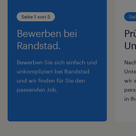
Seite 1 von 5
Sei
Bewerben bei
Pr
Randstad.
Un
Bewerben Sie sich einfach und
Nac
unkompliziert bei Randstad
Unte
und wir finden für Sie den
wir 
passenden Job.
pers
in I