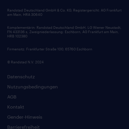
HR-Portal
Bewerbungsratgeber
Zertifikate und Auszeichnungen
Randstad Deutschland GmbH & Co. KG, Registergericht: AG Frankfurt
am Main, HRA 30640
Karriereratgeber
Audiothek
Komplementärin: Randstad Deutschland GmbH, LG Wiener Neustadt,
Soft Skills
FN 433136 s, Zweigniederlassung: Eschborn, AG Frankfurt am Main,
HRB 102380
Skills
Firmensitz: Frankfurter Straße 100, 65760 Eschborn
© Randstad N.V. 2024
Datenschutz
Nutzungsbedingungen
AGB
Kontakt
Gender-Hinweis
Barrierefreiheit