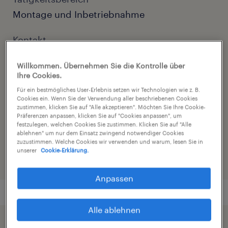
Montage und Inbetriebnahme
Kontakt
Sandra Petkovic
Willkommen. Übernehmen Sie die Kontrolle über
Ihre Cookies.
Kontakt E-Mail
Für ein bestmögliches User-Erlebnis setzen wir Technologien wie z. B.
sandra.petkovic@randstad.de
Cookies ein. Wenn Sie der Verwendung aller beschriebenen Cookies
zustimmen, klicken Sie auf "Alle akzeptieren". Möchten Sie Ihre Cookie-
Präferenzen anpassen, klicken Sie auf "Cookies anpassen", um
Referenznummer
festzulegen, welchen Cookies Sie zustimmen. Klicken Sie auf "Alle
ablehnen" um nur dem Einsatz zwingend notwendiger Cookies
C01294829
zuzustimmen. Welche Cookies wir verwenden und warum, lesen Sie in
unserer
Cookie-Erklärung.
Anpassen
Alle ablehnen