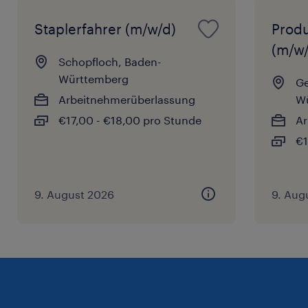
Staplerfahrer (m/w/d)
Produ
(m/w/
Schopfloch, Baden-
Württemberg
Ge
Arbeitnehmerüberlassung
W
€17,00 - €18,00 pro Stunde
Ar
€1
9. August 2026
9. Aug