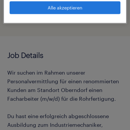
Beschleunigen Sie die Jobsuche durch die
Alle akzeptieren
Freigabe Ihres Profils
Job Details
Wir suchen im Rahmen unserer
Personalvermittlung für einen renommierten
Kunden am Standort Oberndorf einen
Facharbeiter (m/w/d) für die Rohrfertigung.
Du hast eine erfolgreich abgeschlossene
Ausbildung zum Industriemechaniker,