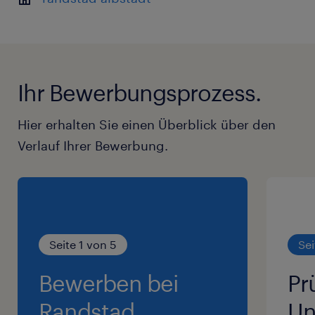
Ihr Bewerbungsprozess.
Hier erhalten Sie einen Überblick über den
Verlauf Ihrer Bewerbung.
Seite 1 von 5
Sei
Bewerben bei
Pr
Randstad.
Un