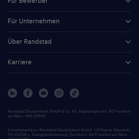
Für Bewerber
Jobsuche
Für Unternehmen
Jobs nach Kategorie
Personalanfrage
Initiativbewerbung
Über Randstad
Personalvermittlung
Bewerberaccount
Standorte
Arbeitnehmerüberlassung
Randstad Akademie
Karriere
Presse & Aktuelles
Personalberatung
Arbeitgeberleistungen
Beliebte Berufe
Nachhaltigkeit
Services & Produkte
Unternehmensprofile
Berufsprofile
Interne Karriere
Branchen
Gehaltsthemen
FAQ - Bewerber / Kunden
HR-Portal
Bewerbungsratgeber
Zertifikate und Auszeichnungen
Randstad Deutschland GmbH & Co. KG, Registergericht: AG Frankfurt
am Main, HRA 30640
Karriereratgeber
Audiothek
Komplementärin: Randstad Deutschland GmbH, LG Wiener Neustadt,
Soft Skills
FN 433136 s, Zweigniederlassung: Eschborn, AG Frankfurt am Main,
HRB 102380