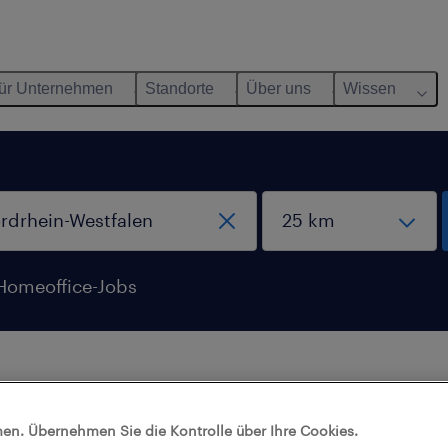
ür Unternehmen
Standorte
Über uns
Wissen
Homeoffice-Jobs
aben mit diesen Filtern keine Jobs gefunden.
en. Übernehmen Sie die Kontrolle über Ihre Cookies.