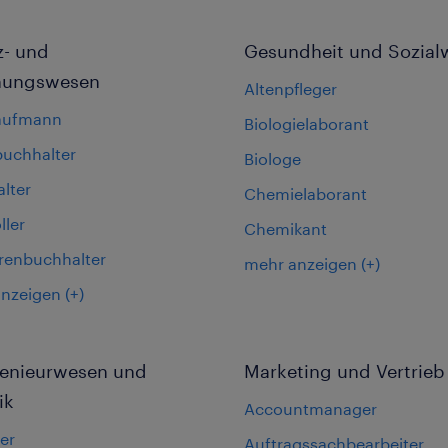
z- und
Gesundheit und Sozial
nungswesen
Altenpfleger
aufmann
Biologielaborant
buchhalter
Biologe
lter
Chemielaborant
ller
Chemikant
renbuchhalter
mehr anzeigen
(+)
anzeigen
(+)
ngenieurwesen und
Marketing und Vertrieb
ik
Accountmanager
er
Auftragssachbearbeiter