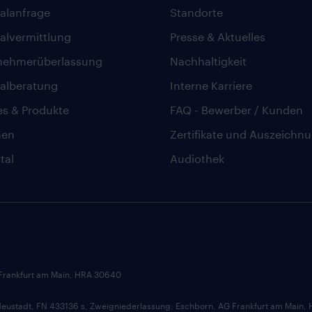
alanfrage
Standorte
alvermittlung
Presse & Aktuelles
nehmerüberlassung
Nachhaltigkeit
alberatung
Interne Karriere
es & Produkte
FAQ - Bewerber / Kunden
hen
Zertifikate und Auszeichn
tal
Audiothek
 Frankfurt am Main, HRA 30640
ustadt, FN 433136 s, Zweigniederlassung: Eschborn, AG Frankfurt am Main,