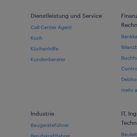
Dienstleistung und Service
Finan
Rech
Call Center Agent
Bankk
Koch
Bilanz
Küchenhilfe
Buchha
Kundenberater
Contro
Debito
mehr 
Industrie
IT, I
Techn
Baugeräteführer
Bauleit
Berufskraftfahrer