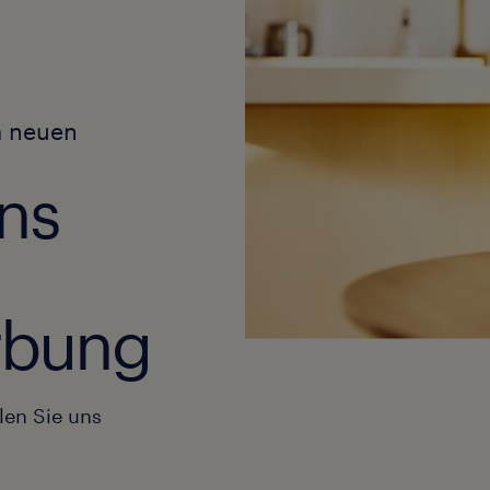
m neuen
ns
erbung
len Sie uns