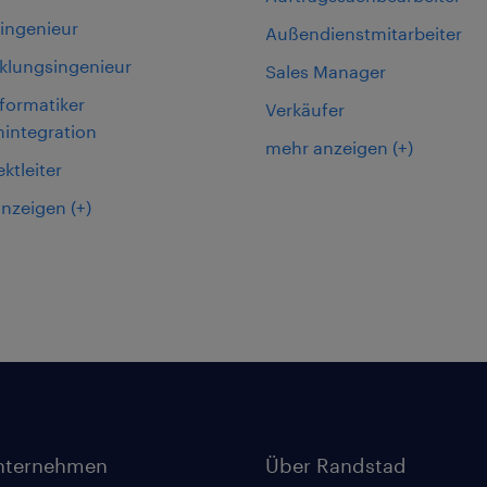
oingenieur
Außendienstmitarbeiter
klungsingenieur
Sales Manager
formatiker
Verkäufer
integration
mehr anzeigen
(+)
ektleiter
anzeigen
(+)
nternehmen
Über Randstad