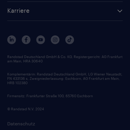
Standorte
Arbeitnehmerüberlassung
Randstad Akademie
Karriere
Presse & Aktuelles
Personalberatung
Arbeitgeberleistungen
Beliebte Berufe
Nachhaltigkeit
Services & Produkte
Unternehmensprofile
Berufsprofile
Interne Karriere
Branchen
Gehaltsthemen
FAQ - Bewerber / Kunden
HR-Portal
Bewerbungsratgeber
Zertifikate und Auszeichnungen
Randstad Deutschland GmbH & Co. KG, Registergericht: AG Frankfurt
am Main, HRA 30640
Karriereratgeber
Audiothek
Komplementärin: Randstad Deutschland GmbH, LG Wiener Neustadt,
Soft Skills
FN 433136 s, Zweigniederlassung: Eschborn, AG Frankfurt am Main,
HRB 102380
Skills
Firmensitz: Frankfurter Straße 100, 65760 Eschborn
© Randstad N.V. 2024
Datenschutz