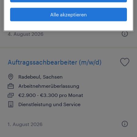
€2.800 - €3.000 pro Monat
Dienstleistung und Service
Alle akzeptieren
4. August 2026
Auftragssachbearbeiter (m/w/d)
Radebeul, Sachsen
Arbeitnehmerüberlassung
€2.900 - €3.300 pro Monat
Dienstleistung und Service
1. August 2026