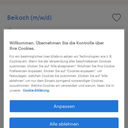
Beikoch (m/w/d)
Dresden, Sachsen
Arbeitnehmerüberlassung
Willkommen. Übernehmen Sie die Kontrolle über
€15,00 - €17,00 pro Stunde
Ihre Cookies.
Dienstleistung und Service
Für ein bestmögliches User-Erlebnis setzen wir Technologien wie z. B.
Cookies ein. Wenn Sie der Verwendung aller beschriebenen Cookies
zustimmen, klicken Sie auf "Alle akzeptieren". Möchten Sie Ihre Cookie-
Präferenzen anpassen, klicken Sie auf "Cookies anpassen", um
3. August 2026
festzulegen, welchen Cookies Sie zustimmen. Klicken Sie auf "Alle
ablehnen" um nur dem Einsatz zwingend notwendiger Cookies
zuzustimmen. Welche Cookies wir verwenden und warum, lesen Sie in
unserer
Cookie-Erklärung.
Kundenbetreuer (m/w/d)
Anpassen
Dresden, Sachsen
Alle ablehnen
Arbeitnehmerüberlassung