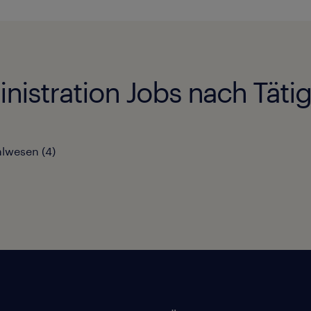
nistration Jobs nach Tätig
alwesen
(
4
)