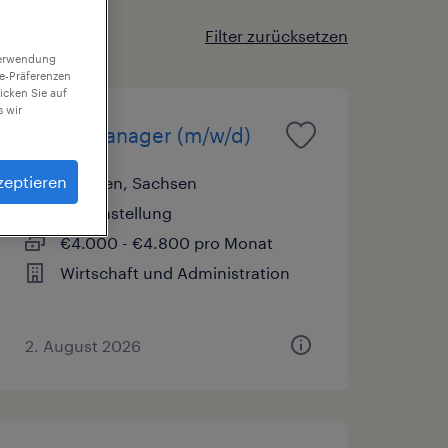
Filter zurücksetzen
 Verwendung
ie-Präferenzen
icken Sie auf
 wir
Office Manager (m/w/d)
zeptieren
Dresden, Sachsen
Festanstellung
€4.000 - €4.800 pro Monat
Wirtschaft und Administration
2. August 2026