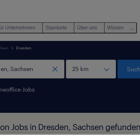
ür Unternehmen
Standorte
Über uns
Wissen
hsen
Dresden
Such
eoffice-Jobs
tion Jobs in Dresden, Sachsen gefunde