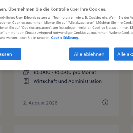
en. Übernehmen Sie die Kontrolle über Ihre Cookies.
sart
Gehalt
Arbeitszeit
tmögliches User-Erlebnis setzen wir Technologien wie z. B. Cookies ein. Wenn Sie der
iebenen Cookies zustimmen, klicken Sie auf "Alle akzeptieren". Möchten Sie Ihre Cook
licken Sie auf "Cookies anpassen", um festzulegen, welchen Cookies Sie zustimmen. Kl
nen" um nur dem Einsatz zwingend notwendiger Cookies zuzustimmen. Welche Cookies
nd warum, lesen Sie in unserer
Cookie-Erklärung.
Personalreferent (m/w/d)
assen
Alle ablehnen
Alle ak
Dresden, Sachsen
Arbeitnehmerüberlassung
€5.000 - €5.500 pro Monat
Wirtschaft und Administration
2. August 2026