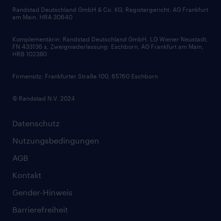
Bewerbungsratgeber
Zertifikate und Auszeichnungen
Randstad Deutschland GmbH & Co. KG, Registergericht: AG Frankfurt
am Main, HRA 30640
Karriereratgeber
Audiothek
Komplementärin: Randstad Deutschland GmbH, LG Wiener Neustadt,
Soft Skills
FN 433136 s, Zweigniederlassung: Eschborn, AG Frankfurt am Main,
HRB 102380
Skills
Firmensitz: Frankfurter Straße 100, 65760 Eschborn
© Randstad N.V. 2024
Datenschutz
Nutzungsbedingungen
AGB
Kontakt
Gender-Hinweis
Barrierefreiheit