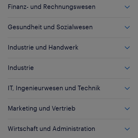
Call Center Agent
Finanz- und Rechnungswesen
Koch
Bankkaufmann
Küchenhilfe
Gesundheit und Sozialwesen
Bilanzbuchhalter
Kundenberater
Altenpfleger
Buchhalter
Industrie und Handwerk
Biologielaborant
Controller
Arbeitsvorbereiter
Biologe
Debitorenbuchhalter
Industrie
Chemiehelfer
Chemielaborant
mehr anzeigen
(+)
Baugeräteführer
Disponent
Chemikant
IT, Ingenieurwesen und Technik
Berufskraftfahrer
Fachlagerist
mehr anzeigen
(+)
Bauleiter
CNC Dreher
Garten- und Landschaftsbauer
Marketing und Vertrieb
Elektroingenieur
CNC Fachkraft
mehr anzeigen
(+)
Accountmanager
Entwicklungsingenieur
CNC Fräser
Wirtschaft und Administration
Auftragssachbearbeiter
Fachinformatiker Systemintegration
mehr anzeigen
(+)