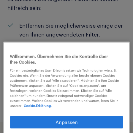
hilfreich sein:
Entfernen Sie möglicherweise einige der
von Ihnen angewendeten Filter.
Haben Sie an einem bestimmten Ort
nach Jobs gesucht? Erwägen Sie, den
Willkommen. Übernehmen Sie die Kontrolle über
Ihre Cookies.
Bereich um den Standort herum zu
Für ein bestmögliches User-Erlebnis setzen wir Technologien wie z. B.
erweitern.
Cookies ein. Wenn Sie der Verwendung aller beschriebenen Cookies
zustimmen, klicken Sie auf "Alle akzeptieren". Möchten Sie Ihre Cookie-
Ändern Sie die Berufsbezeichnung oder
Präferenzen anpassen, klicken Sie auf "Cookies anpassen", um
festzulegen, welchen Cookies Sie zustimmen. Klicken Sie auf "Alle
das Stichwort und prüfen Sie, ob sie
ablehnen" um nur dem Einsatz zwingend notwendiger Cookies
zuzustimmen. Welche Cookies wir verwenden und warum, lesen Sie in
richtig geschrieben wurden.
unserer
Cookie-Erklärung.
Anpassen