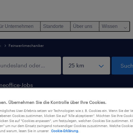
ür Unternehmen
Standorte
Über uns
Wissen
k
Feinwerkmechaniker
Such
eoffice-Jobs
en. Übernehmen Sie die Kontrolle über Ihre Cookies.
tmögliches User-Erlebnis setzen wir Technologien wie z. B. Cookies ein. Wenn Sie der
iebenen Cookies zustimmen, klicken Sie auf "Alle akzeptieren". Möchten Sie Ihre Cook
licken Sie auf "Cookies anpassen", um festzulegen, welchen Cookies Sie zustimmen. Kl
nen" um nur dem Einsatz zwingend notwendiger Cookies zuzustimmen. Welche Cookies
nd warum, lesen Sie in unserer
Cookie-Erklärung.