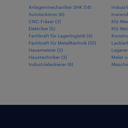
Anlagenmechaniker SHK
(
14
)
Industr
Autolackierer
(
6
)
Instand
CNC-Fräser
(
3
)
Kfz-Mec
Elektriker
(
5
)
Kfz-Mei
Fachkraft für Lagerlogistik
(
4
)
Konstr
Fachkraft für Metalltechnik
(
10
)
Lackier
Hausmeister
(
3
)
Lagerar
Haustechniker
(
3
)
Maler u
Industrielackierer
(
6
)
Maschi