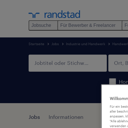
Jobsuche
Für Bewerber & Freelancer
F
Startseite
Jobs
Industrie und Handwerk
Handwer
Hom
Willkomm
Für ein bes
aller beschr
Jobs
Informationen
anpassen, k
"Alle ableh
verwenden u