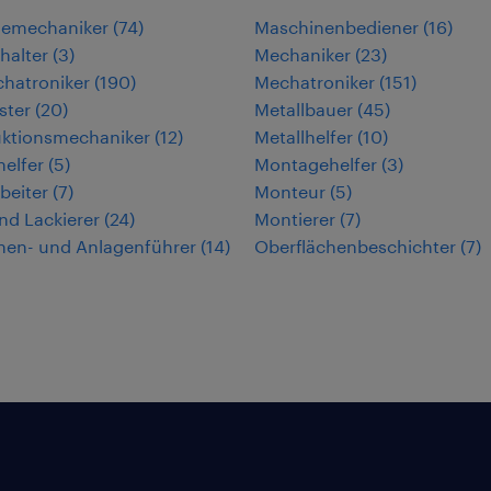
iemechaniker
(
74
)
Maschinenbediener
(
16
)
halter
(
3
)
Mechaniker
(
23
)
hatroniker
(
190
)
Mechatroniker
(
151
)
ster
(
20
)
Metallbauer
(
45
)
uktionsmechaniker
(
12
)
Metallhelfer
(
10
)
helfer
(
5
)
Montagehelfer
(
3
)
beiter
(
7
)
Monteur
(
5
)
nd Lackierer
(
24
)
Montierer
(
7
)
nen- und Anlagenführer
(
14
)
Oberflächenbeschichter
(
7
)