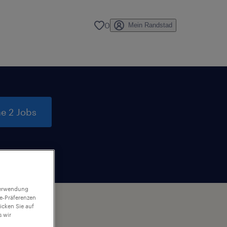
0
Mein Randstad
e 2 Jobs
 Verwendung
ie-Präferenzen
icken Sie auf
 wir