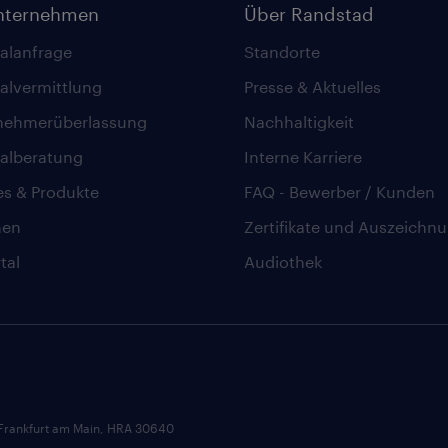
nternehmen
Über Randstad
alanfrage
Standorte
alvermittlung
Presse & Aktuelles
nehmerüberlassung
Nachhaltigkeit
alberatung
Interne Karriere
es & Produkte
FAQ - Bewerber / Kunden
hen
Zertifikate und Auszeichn
tal
Audiothek
 Frankfurt am Main, HRA 30640