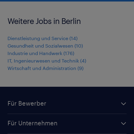
Weitere Jobs in Berlin
Dienstleistung und Service
(
14
)
Gesundheit und Sozialwesen
(
10
)
Industrie und Handwerk
(
176
)
IT, Ingenieurwesen und Technik
(
4
)
Wirtschaft und Administration
(
9
)
Für Bewerber
Jobsuche
Für Unternehmen
Jobs nach Kategorie