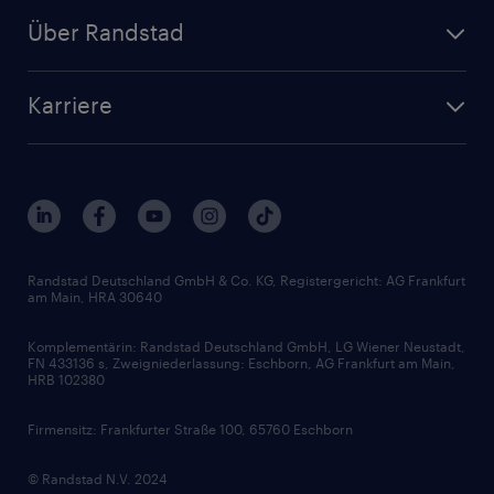
Personalanfrage
Initiativbewerbung
Über Randstad
Personalvermittlung
Bewerberaccount
Standorte
Arbeitnehmerüberlassung
Randstad Akademie
Karriere
Presse & Aktuelles
Personalberatung
Arbeitgeberleistungen
Beliebte Berufe
Nachhaltigkeit
Services & Produkte
Unternehmensprofile
Berufsprofile
Interne Karriere
Branchen
Gehaltsthemen
FAQ - Bewerber / Kunden
HR-Portal
Bewerbungsratgeber
Zertifikate und Auszeichnungen
Randstad Deutschland GmbH & Co. KG, Registergericht: AG Frankfurt
am Main, HRA 30640
Karriereratgeber
Audiothek
Komplementärin: Randstad Deutschland GmbH, LG Wiener Neustadt,
Soft Skills
FN 433136 s, Zweigniederlassung: Eschborn, AG Frankfurt am Main,
HRB 102380
Skills
Firmensitz: Frankfurter Straße 100, 65760 Eschborn
© Randstad N.V. 2024