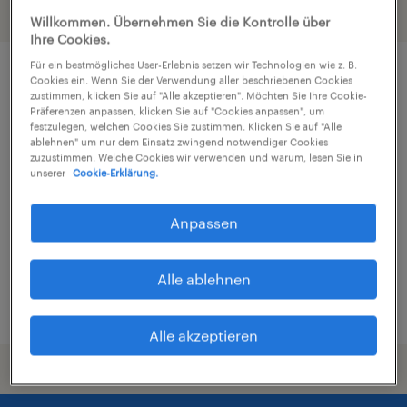
Filter
3
Willkommen. Übernehmen Sie die Kontrolle über
Ihre Cookies.
Für ein bestmögliches User-Erlebnis setzen wir Technologien wie z. B.
Cookies ein. Wenn Sie der Verwendung aller beschriebenen Cookies
zustimmen, klicken Sie auf "Alle akzeptieren". Möchten Sie Ihre Cookie-
Präferenzen anpassen, klicken Sie auf "Cookies anpassen", um
festzulegen, welchen Cookies Sie zustimmen. Klicken Sie auf "Alle
Payroll Manager (m/w/d), BASF
ablehnen" um nur dem Einsatz zwingend notwendiger Cookies
zuzustimmen. Welche Cookies wir verwenden und warum, lesen Sie in
unserer
Cookie-Erklärung.
Berlin, Berlin
Arbeitnehmerüberlassung
Anpassen
€3.500 - €4.000 pro Monat
Finanz- und Rechnungswesen
Alle ablehnen
3. August 2026
Alle akzeptieren