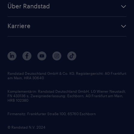
Personalanfrage
Initiativbewerbung
Über Randstad
Personalvermittlung
Bewerberaccount
Standorte
Arbeitnehmerüberlassung
Randstad Akademie
Karriere
Presse & Aktuelles
Personalberatung
Arbeitgeberleistungen
Beliebte Berufe
Nachhaltigkeit
Services & Produkte
Unternehmensprofile
Berufsprofile
Interne Karriere
Branchen
Gehaltsthemen
FAQ - Bewerber / Kunden
HR-Portal
Bewerbungsratgeber
Zertifikate und Auszeichnungen
Randstad Deutschland GmbH & Co. KG, Registergericht: AG Frankfurt
am Main, HRA 30640
Karriereratgeber
Audiothek
Komplementärin: Randstad Deutschland GmbH, LG Wiener Neustadt,
Soft Skills
FN 433136 s, Zweigniederlassung: Eschborn, AG Frankfurt am Main,
HRB 102380
Skills
Firmensitz: Frankfurter Straße 100, 65760 Eschborn
© Randstad N.V. 2024