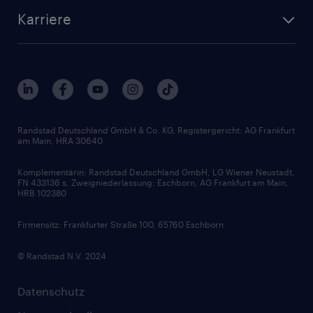
Standorte
Arbeitnehmerüberlassung
Randstad Akademie
Karriere
Presse & Aktuelles
Personalberatung
Arbeitgeberleistungen
Beliebte Berufe
Nachhaltigkeit
Services & Produkte
Unternehmensprofile
Berufsprofile
Interne Karriere
Branchen
Gehaltsthemen
FAQ - Bewerber / Kunden
HR-Portal
Bewerbungsratgeber
Zertifikate und Auszeichnungen
Randstad Deutschland GmbH & Co. KG, Registergericht: AG Frankfurt
am Main, HRA 30640
Karriereratgeber
Audiothek
Komplementärin: Randstad Deutschland GmbH, LG Wiener Neustadt,
Soft Skills
FN 433136 s, Zweigniederlassung: Eschborn, AG Frankfurt am Main,
HRB 102380
Skills
Firmensitz: Frankfurter Straße 100, 65760 Eschborn
© Randstad N.V. 2024
Datenschutz