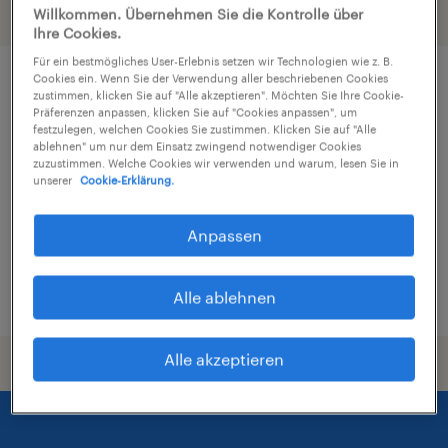
Filter
4
Willkommen. Übernehmen Sie die Kontrolle über
Ihre Cookies.
Für ein bestmögliches User-Erlebnis setzen wir Technologien wie z. B.
Cookies ein. Wenn Sie der Verwendung aller beschriebenen Cookies
Pharmakant (m/w/d)
zustimmen, klicken Sie auf "Alle akzeptieren". Möchten Sie Ihre Cookie-
Präferenzen anpassen, klicken Sie auf "Cookies anpassen", um
festzulegen, welchen Cookies Sie zustimmen. Klicken Sie auf "Alle
Köln, Nordrhein-Westfalen
ablehnen" um nur dem Einsatz zwingend notwendiger Cookies
zuzustimmen. Welche Cookies wir verwenden und warum, lesen Sie in
Arbeitnehmerüberlassung
unserer
Cookie-Erklärung.
€40.000 - €48.000 pro Jahr
Gesundheit und Sozialwesen
Anpassen
2. August 2026
Alle ablehnen
Alle akzeptieren