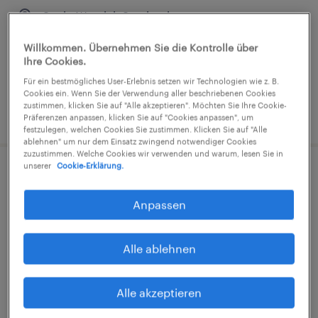
Sankt Wendel, Saarland
Arbeitnehmerüberlassung
Willkommen. Übernehmen Sie die Kontrolle über
€17,51 - €25,43 pro Stunde
Ihre Cookies.
Industrie und Handwerk
Für ein bestmögliches User-Erlebnis setzen wir Technologien wie z. B.
Cookies ein. Wenn Sie der Verwendung aller beschriebenen Cookies
zustimmen, klicken Sie auf "Alle akzeptieren". Möchten Sie Ihre Cookie-
4. August 2026
Präferenzen anpassen, klicken Sie auf "Cookies anpassen", um
festzulegen, welchen Cookies Sie zustimmen. Klicken Sie auf "Alle
ablehnen" um nur dem Einsatz zwingend notwendiger Cookies
zuzustimmen. Welche Cookies wir verwenden und warum, lesen Sie in
unserer
Cookie-Erklärung.
Produktionsmitarbeiter (m/w/d)
Anpassen
Sankt Ingbert, Saarland
Arbeitnehmerüberlassung
Alle ablehnen
€14,96 - €17,80 pro Stunde
Industrie und Handwerk
Alle akzeptieren