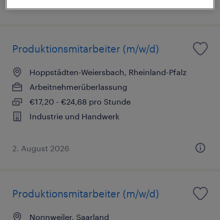
2. August 2026
Produktionsmitarbeiter (m/w/d)
Hoppstädten-Weiersbach, Rheinland-Pfalz
Arbeitnehmerüberlassung
€17,20 - €24,68 pro Stunde
Industrie und Handwerk
2. August 2026
Produktionsmitarbeiter (m/w/d)
Nonnweiler, Saarland