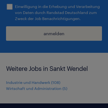
Einwilligung in die Erhebung und Verarbeitung
von Daten durch Randstad Deutschland zum
Zweck der Job Benachrichtigungen.
anmelden
Weitere Jobs in Sankt Wendel
Industrie und Handwerk
(
108
)
Wirtschaft und Administration
(
5
)