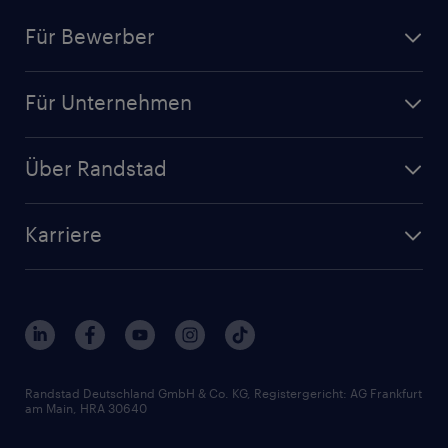
Für Bewerber
Jobsuche
Für Unternehmen
Jobs nach Kategorie
Personalanfrage
Initiativbewerbung
Über Randstad
Personalvermittlung
Bewerberaccount
Standorte
Arbeitnehmerüberlassung
Randstad Akademie
Karriere
Presse & Aktuelles
Personalberatung
Arbeitgeberleistungen
Beliebte Berufe
Nachhaltigkeit
Services & Produkte
Unternehmensprofile
Berufsprofile
Interne Karriere
Branchen
Gehaltsthemen
FAQ - Bewerber / Kunden
HR-Portal
Bewerbungsratgeber
Zertifikate und Auszeichnungen
Randstad Deutschland GmbH & Co. KG, Registergericht: AG Frankfurt
am Main, HRA 30640
Karriereratgeber
Audiothek