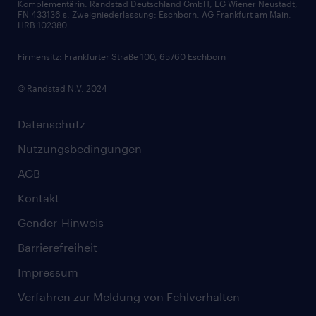
Komplementärin: Randstad Deutschland GmbH, LG Wiener Neustadt,
Soft Skills
FN 433136 s, Zweigniederlassung: Eschborn, AG Frankfurt am Main,
HRB 102380
Skills
Firmensitz: Frankfurter Straße 100, 65760 Eschborn
© Randstad N.V. 2024
Datenschutz
Nutzungsbedingungen
AGB
Kontakt
Gender-Hinweis
Barrierefreiheit
Impressum
Verfahren zur Meldung von Fehlverhalten