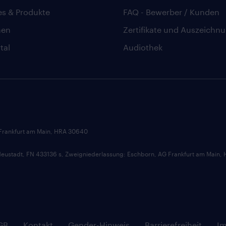
es & Produkte
FAQ - Bewerber / Kunden
hen
Zertifikate und Auszeichn
tal
Audiothek
 Frankfurt am Main, HRA 30640
ustadt, FN 433136 s, Zweigniederlassung: Eschborn, AG Frankfurt am Main,
GB
Kontakt
Gender-Hinweis
Barrierefreiheit
I