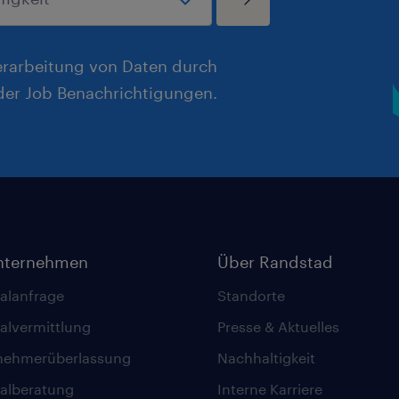
erarbeitung von Daten durch
er Job Benachrichtigungen.
nternehmen
Über Randstad
alanfrage
Standorte
alvermittlung
Presse & Aktuelles
nehmerüberlassung
Nachhaltigkeit
alberatung
Interne Karriere