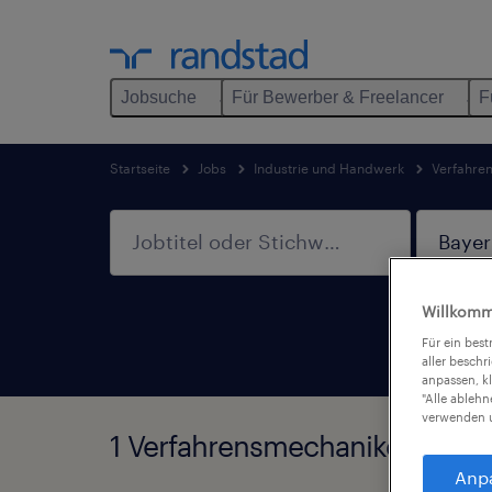
Jobsuche
Für Bewerber & Freelancer
F
Startseite
Jobs
Industrie und Handwerk
Verfahre
Willkomm
Hom
Für ein bes
aller beschr
anpassen, k
"Alle ableh
verwenden u
1 Verfahrensmechaniker Jobs 
Anp