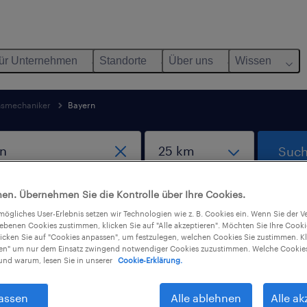
ür Unternehmen
Standorte
Über uns
Wissen
nsmechaniker
Bayern
Such
en. Übernehmen Sie die Kontrolle über Ihre Cookies.
eoffice-Jobs
tmögliches User-Erlebnis setzen wir Technologien wie z. B. Cookies ein. Wenn Sie der
iebenen Cookies zustimmen, klicken Sie auf "Alle akzeptieren". Möchten Sie Ihre Cook
licken Sie auf "Cookies anpassen", um festzulegen, welchen Cookies Sie zustimmen. Kl
nen" um nur dem Einsatz zwingend notwendiger Cookies zuzustimmen. Welche Cookies
nd warum, lesen Sie in unserer
Cookie-Erklärung.
in Bayern gefunden
assen
Alle ablehnen
Alle ak