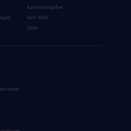
Karriereratgeber
ungen
Soft Skills
Skills
 HRB 102380
mpressum