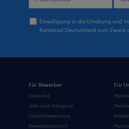
anmelden
Einwilligung in die Erhebung und V
Randstad Deutschland zum Zweck d
Für Bewerber
Für U
Jobsuche
Person
Jobs nach Kategorie
Person
Initiativbewerbung
Arbeit
Bewerberaccount
Person