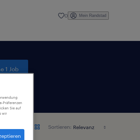
0
Mein Randstad
e 1 Job
 Verwendung
ie-Präferenzen
icken Sie auf
 wir
Sortieren:
zeptieren