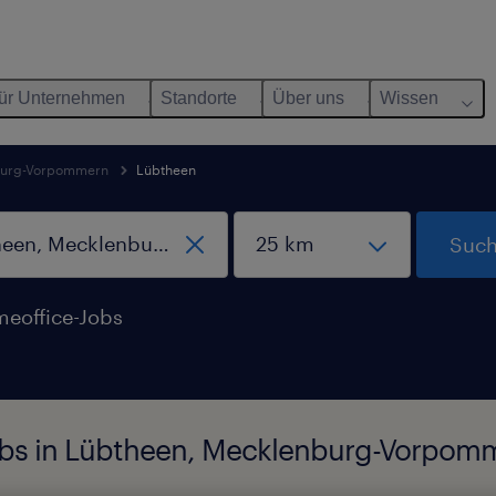
ür Unternehmen
Standorte
Über uns
Wissen
burg-Vorpommern
Lübtheen
Such
eoffice-Jobs
obs in Lübtheen, Mecklenburg-Vorpom