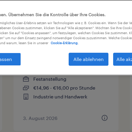
en. Übernehmen Sie die Kontrolle über Ihre Cookies.
sart
Gehalt
Arbeitszeit
tmögliches User-Erlebnis setzen wir Technologien wie z. B. Cookies ein. Wenn Sie der
iebenen Cookies zustimmen, klicken Sie auf "Alle akzeptieren". Möchten Sie Ihre Cook
licken Sie auf "Cookies anpassen", um festzulegen, welchen Cookies Sie zustimmen. Kl
nen" um nur dem Einsatz zwingend notwendiger Cookies zuzustimmen. Welche Cookies
nd warum, lesen Sie in unserer
Cookie-Erklärung.
Produktionshelfer (m/w/d)
assen
Alle ablehnen
Alle ak
Lübtheen, Mecklenburg-
Vorpommern
Festanstellung
€14,96 - €16,00 pro Stunde
Industrie und Handwerk
3. August 2026