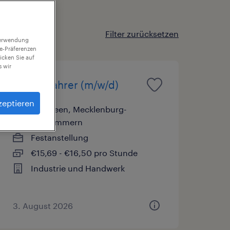
Filter zurücksetzen
 Verwendung
ie-Präferenzen
icken Sie auf
 wir
Staplerfahrer (m/w/d)
zeptieren
Lübtheen, Mecklenburg-
Vorpommern
Festanstellung
€15,69 - €16,50 pro Stunde
Industrie und Handwerk
3. August 2026