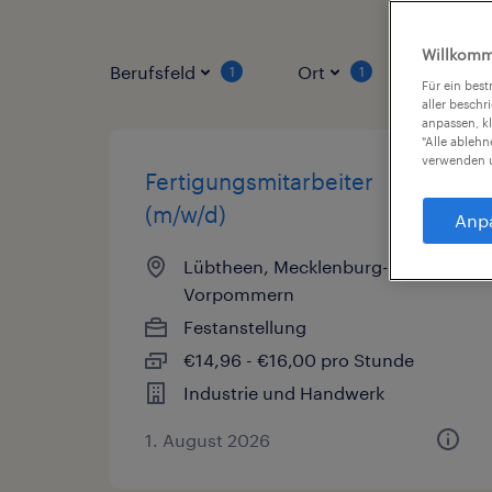
Willkomm
Berufsfeld
Ort
Vertrag
1
1
Für ein bes
aller beschr
anpassen, k
"Alle ableh
verwenden u
Fertigungsmitarbeiter
(m/w/d)
Anp
Lübtheen, Mecklenburg-
Vorpommern
Festanstellung
€14,96 - €16,00 pro Stunde
Industrie und Handwerk
1. August 2026