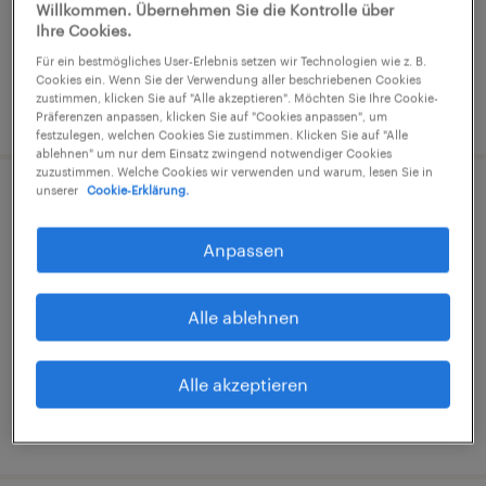
€14,96 - €15,00 pro Stunde
Willkommen. Übernehmen Sie die Kontrolle über
Ihre Cookies.
Industrie und Handwerk
Für ein bestmögliches User-Erlebnis setzen wir Technologien wie z. B.
Cookies ein. Wenn Sie der Verwendung aller beschriebenen Cookies
zustimmen, klicken Sie auf "Alle akzeptieren". Möchten Sie Ihre Cookie-
3. August 2026
Präferenzen anpassen, klicken Sie auf "Cookies anpassen", um
festzulegen, welchen Cookies Sie zustimmen. Klicken Sie auf "Alle
ablehnen" um nur dem Einsatz zwingend notwendiger Cookies
zuzustimmen. Welche Cookies wir verwenden und warum, lesen Sie in
unserer
Cookie-Erklärung.
Lager- und Transportarbeiter (m/w/d)
Anpassen
Daun, Rheinland-Pfalz
Arbeitnehmerüberlassung
Alle ablehnen
€14,96 - €15,00 pro Stunde
Industrie und Handwerk
Alle akzeptieren
1. August 2026