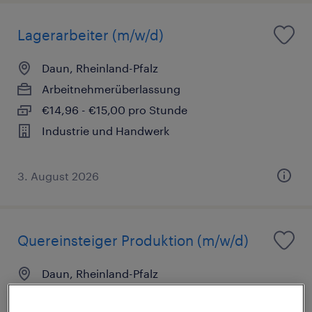
Lagerarbeiter (m/w/d)
Daun, Rheinland-Pfalz
Arbeitnehmerüberlassung
€14,96 - €15,00 pro Stunde
Industrie und Handwerk
3. August 2026
Quereinsteiger Produktion (m/w/d)
Daun, Rheinland-Pfalz
Arbeitnehmerüberlassung