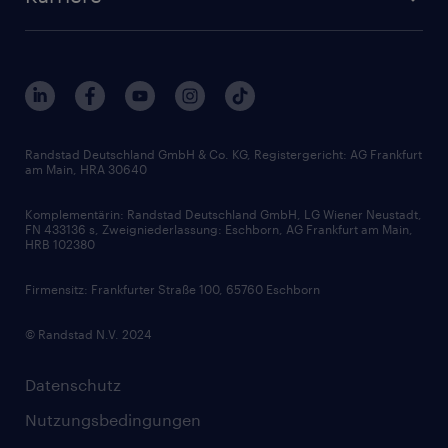
Presse & Aktuelles
Personalberatung
Arbeitgeberleistungen
Beliebte Berufe
Nachhaltigkeit
Services & Produkte
Unternehmensprofile
Berufsprofile
Interne Karriere
Branchen
Gehaltsthemen
FAQ - Bewerber / Kunden
HR-Portal
Bewerbungsratgeber
Zertifikate und Auszeichnungen
Randstad Deutschland GmbH & Co. KG, Registergericht: AG Frankfurt
am Main, HRA 30640
Karriereratgeber
Audiothek
Komplementärin: Randstad Deutschland GmbH, LG Wiener Neustadt,
Soft Skills
FN 433136 s, Zweigniederlassung: Eschborn, AG Frankfurt am Main,
HRB 102380
Skills
Firmensitz: Frankfurter Straße 100, 65760 Eschborn
© Randstad N.V. 2024
Datenschutz
Nutzungsbedingungen