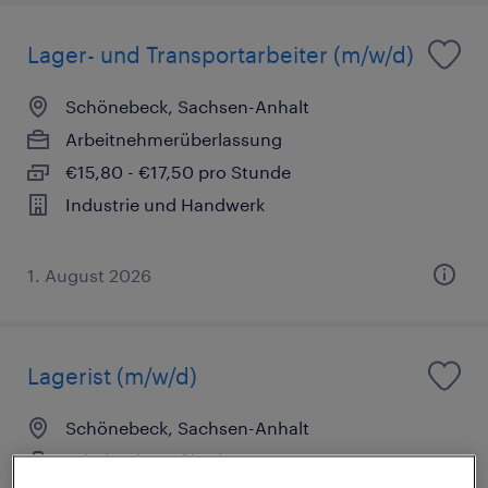
Lager- und Transportarbeiter (m/w/d)
Schönebeck, Sachsen-Anhalt
Arbeitnehmerüberlassung
€15,80 - €17,50 pro Stunde
Industrie und Handwerk
1. August 2026
Lagerist (m/w/d)
Schönebeck, Sachsen-Anhalt
Arbeitnehmerüberlassung