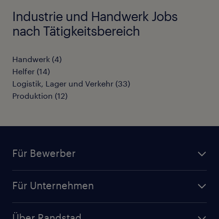
Industrie und Handwerk Jobs
nach Tätigkeitsbereich
Handwerk
(
4
)
Helfer
(
14
)
Logistik, Lager und Verkehr
(
33
)
Produktion
(
12
)
Für Bewerber
Jobsuche
Für Unternehmen
Jobs nach Kategorie
Personalanfrage
Initiativbewerbung
Über Randstad