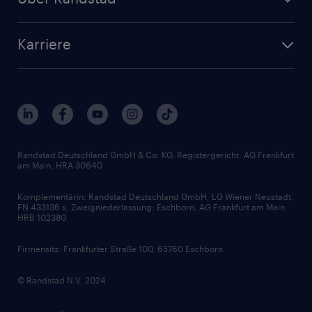
Personalvermittlung
Bewerberaccount
Standorte
Arbeitnehmerüberlassung
Randstad Akademie
Karriere
Presse & Aktuelles
Personalberatung
Arbeitgeberleistungen
Beliebte Berufe
Nachhaltigkeit
Services & Produkte
Unternehmensprofile
Berufsprofile
Interne Karriere
Branchen
Gehaltsthemen
FAQ - Bewerber / Kunden
HR-Portal
Bewerbungsratgeber
Zertifikate und Auszeichnungen
Randstad Deutschland GmbH & Co. KG, Registergericht: AG Frankfurt
am Main, HRA 30640
Karriereratgeber
Audiothek
Komplementärin: Randstad Deutschland GmbH, LG Wiener Neustadt,
Soft Skills
FN 433136 s, Zweigniederlassung: Eschborn, AG Frankfurt am Main,
HRB 102380
Skills
Firmensitz: Frankfurter Straße 100, 65760 Eschborn
© Randstad N.V. 2024