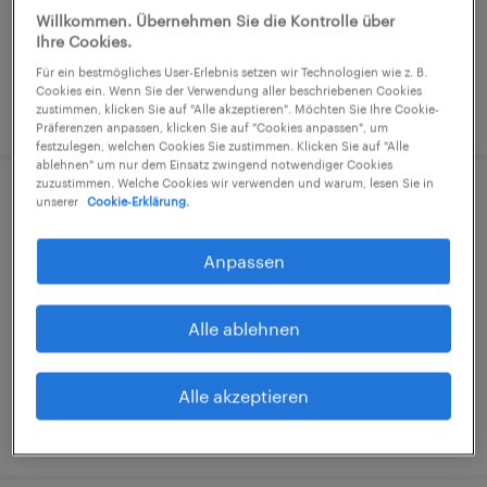
€16,08 - €17,50 pro Stunde
Willkommen. Übernehmen Sie die Kontrolle über
Industrie und Handwerk
Ihre Cookies.
Für ein bestmögliches User-Erlebnis setzen wir Technologien wie z. B.
Cookies ein. Wenn Sie der Verwendung aller beschriebenen Cookies
28. Juli 2026
zustimmen, klicken Sie auf "Alle akzeptieren". Möchten Sie Ihre Cookie-
Präferenzen anpassen, klicken Sie auf "Cookies anpassen", um
festzulegen, welchen Cookies Sie zustimmen. Klicken Sie auf "Alle
ablehnen" um nur dem Einsatz zwingend notwendiger Cookies
zuzustimmen. Welche Cookies wir verwenden und warum, lesen Sie in
unserer
Cookie-Erklärung.
Produktionsmitarbeiter (m/w/d)
Schönebeck, Sachsen-Anhalt
Anpassen
Arbeitnehmerüberlassung
€15,33 - €16,00 pro Stunde
Alle ablehnen
Industrie und Handwerk
Alle akzeptieren
31. Juli 2026