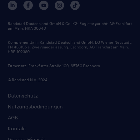
Interne Karriere
Branchen
Gehaltsthemen
FAQ - Bewerber / Kunden
HR-Portal
Bewerbungsratgeber
Zertifikate und Auszeichnungen
Randstad Deutschland GmbH & Co. KG, Registergericht: AG Frankfurt
am Main, HRA 30640
Karriereratgeber
Audiothek
Komplementärin: Randstad Deutschland GmbH, LG Wiener Neustadt,
Soft Skills
FN 433136 s, Zweigniederlassung: Eschborn, AG Frankfurt am Main,
HRB 102380
Skills
Firmensitz: Frankfurter Straße 100, 65760 Eschborn
© Randstad N.V. 2024
Datenschutz
Nutzungsbedingungen
AGB
Kontakt
Gender-Hinweis