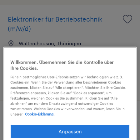
Elektroniker für Betriebstechnik
(m/w/d)
Waltershausen, Thüringen
Festanstellung
€45.000 - €51.000 pro Jahr
Willkommen. Übernehmen Sie die Kontrolle über
Ihre Cookies.
Industrie und Handwerk
Für ein bestmögliches User-Erlebnis setzen wir Technologien wie z. B.
Cookies ein. Wenn Sie der Verwendung aller beschriebenen Cookies
4. August 2026
zustimmen, klicken Sie auf "Alle akzeptieren". Möchten Sie Ihre Cookie-
Präferenzen anpassen, klicken Sie auf "Cookies anpassen", um
festzulegen, welchen Cookies Sie zustimmen. Klicken Sie auf "Alle
ablehnen" um nur dem Einsatz zwingend notwendiger Cookies
zuzustimmen. Welche Cookies wir verwenden und warum, lesen Sie in
Mechatroniker (m/w/d)
unserer
Cookie-Erklärung.
Waltershausen, Thüringen
Anpassen
Festanstellung