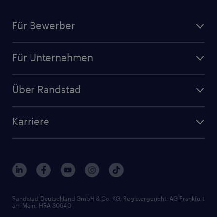
Für Bewerber
Jobsuche
Für Unternehmen
Jobs nach Kategorie
Personalanfrage
Initiativbewerbung
Über Randstad
Personalvermittlung
Bewerberaccount
Standorte
Arbeitnehmerüberlassung
Randstad Akademie
Karriere
Presse & Aktuelles
Personalberatung
Arbeitgeberleistungen
Beliebte Berufe
Nachhaltigkeit
Services & Produkte
Unternehmensprofile
Berufsprofile
Interne Karriere
Branchen
Gehaltsthemen
FAQ - Bewerber / Kunden
HR-Portal
Bewerbungsratgeber
Zertifikate und Auszeichnungen
Randstad Deutschland GmbH & Co. KG, Registergericht: AG Frankfurt
am Main, HRA 30640
Karriereratgeber
Audiothek