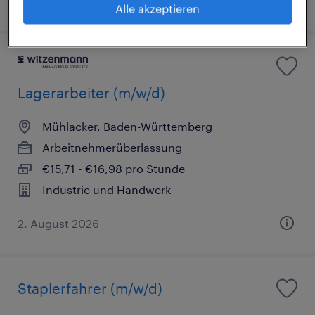
1. August 2026
Alle akzeptieren
Lagerarbeiter (m/w/d)
Mühlacker, Baden-Württemberg
Arbeitnehmerüberlassung
€15,71 - €16,98 pro Stunde
Industrie und Handwerk
2. August 2026
Staplerfahrer (m/w/d)