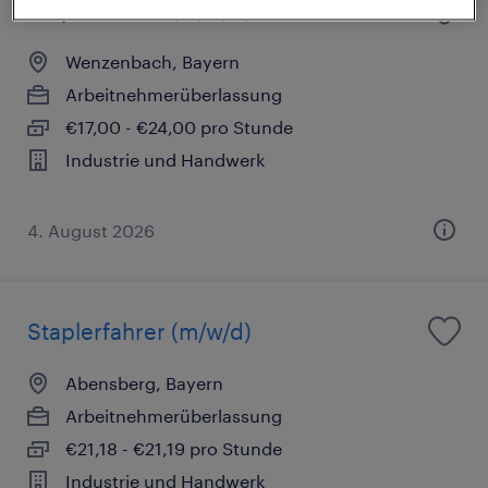
Staplerfahrer (m/w/d)
Wenzenbach, Bayern
Arbeitnehmerüberlassung
€17,00 - €24,00 pro Stunde
Industrie und Handwerk
4. August 2026
Staplerfahrer (m/w/d)
Abensberg, Bayern
Arbeitnehmerüberlassung
€21,18 - €21,19 pro Stunde
Industrie und Handwerk