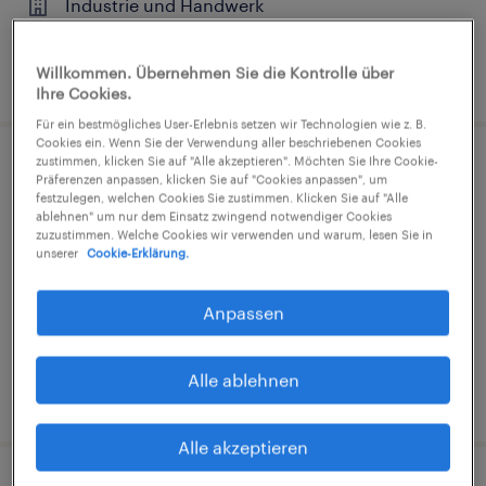
Industrie und Handwerk
Willkommen. Übernehmen Sie die Kontrolle über
4. August 2026
Ihre Cookies.
Für ein bestmögliches User-Erlebnis setzen wir Technologien wie z. B.
Cookies ein. Wenn Sie der Verwendung aller beschriebenen Cookies
zustimmen, klicken Sie auf "Alle akzeptieren". Möchten Sie Ihre Cookie-
Staplerfahrer (m/w/d)
Präferenzen anpassen, klicken Sie auf "Cookies anpassen", um
festzulegen, welchen Cookies Sie zustimmen. Klicken Sie auf "Alle
ablehnen" um nur dem Einsatz zwingend notwendiger Cookies
Kelheim, Bayern
zuzustimmen. Welche Cookies wir verwenden und warum, lesen Sie in
unserer
Cookie-Erklärung.
Arbeitnehmerüberlassung
€21,18 - €21,19 pro Stunde
Anpassen
Industrie und Handwerk
Alle ablehnen
9. August 2026
Alle akzeptieren