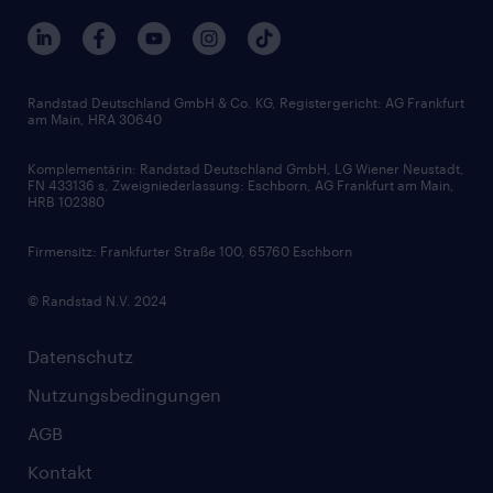
Berufsprofile
Interne Karriere
Branchen
Gehaltsthemen
FAQ - Bewerber / Kunden
HR-Portal
Bewerbungsratgeber
Zertifikate und Auszeichnungen
Randstad Deutschland GmbH & Co. KG, Registergericht: AG Frankfurt
am Main, HRA 30640
Karriereratgeber
Audiothek
Komplementärin: Randstad Deutschland GmbH, LG Wiener Neustadt,
Soft Skills
FN 433136 s, Zweigniederlassung: Eschborn, AG Frankfurt am Main,
HRB 102380
Skills
Firmensitz: Frankfurter Straße 100, 65760 Eschborn
© Randstad N.V. 2024
Datenschutz
Nutzungsbedingungen
AGB
Kontakt