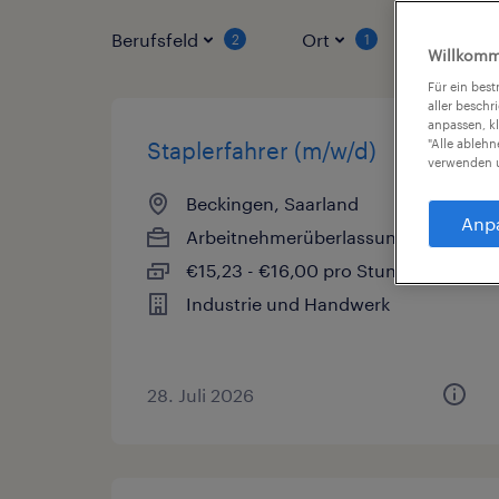
Berufsfeld
Ort
Vertrag
2
1
Willkomm
Für ein bes
aller beschr
anpassen, k
"Alle ableh
Staplerfahrer (m/w/d)
verwenden u
Beckingen, Saarland
Anp
Arbeitnehmerüberlassung
€15,23 - €16,00 pro Stunde
Industrie und Handwerk
28. Juli 2026