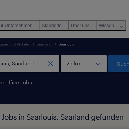
ür Unternehmen
Standorte
Über uns
Wissen
 Lager und Verkehr
Saarland
Saarlouis
Such
eoffice-Jobs
 Jobs in Saarlouis, Saarland gefunden