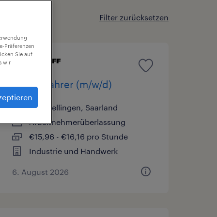
Filter zurücksetzen
 Verwendung
ie-Präferenzen
icken Sie auf
 wir
Staplerfahrer (m/w/d)
zeptieren
Saarwellingen, Saarland
Arbeitnehmerüberlassung
€15,96 - €16,16 pro Stunde
Industrie und Handwerk
6. August 2026