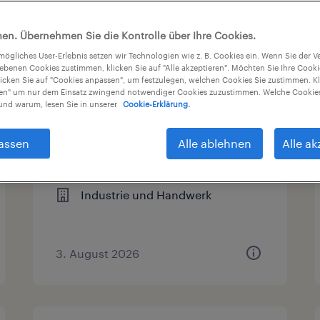
sart
Gehalt
Arbeitszeit
en. Übernehmen Sie die Kontrolle über Ihre Cookies.
tmögliches User-Erlebnis setzen wir Technologien wie z. B. Cookies ein. Wenn Sie der
iebenen Cookies zustimmen, klicken Sie auf "Alle akzeptieren". Möchten Sie Ihre Cook
licken Sie auf "Cookies anpassen", um festzulegen, welchen Cookies Sie zustimmen. Kl
nen" um nur dem Einsatz zwingend notwendiger Cookies zuzustimmen. Welche Cookies
Kommissionierer (m/w/d)
nd warum, lesen Sie in unserer
Cookie-Erklärung.
Saarwellingen, Saarland
assen
Alle ablehnen
Alle ak
Arbeitnehmerüberlassung
€14,96 - €15,00 pro Stunde
Industrie und Handwerk
3. August 2026