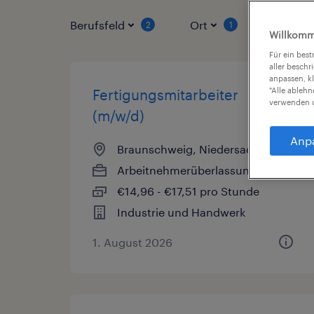
Berufsfeld
Ort
Vertrag
2
1
Willkomm
Für ein bes
aller beschr
anpassen, k
"Alle ableh
Fertigungsmitarbeiter
verwenden u
(m/w/d)
Anp
Braunschweig, Niedersachsen
Arbeitnehmerüberlassung
€14,96 - €17,51 pro Stunde
Industrie und Handwerk
1. August 2026