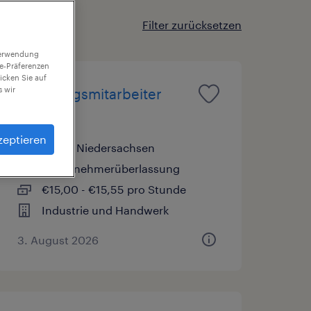
Filter zurücksetzen
 Verwendung
ie-Präferenzen
icken Sie auf
 wir
Fertigungsmitarbeiter
(m/w/d)
zeptieren
Peine, Niedersachsen
Arbeitnehmerüberlassung
€15,00 - €15,55 pro Stunde
Industrie und Handwerk
3. August 2026