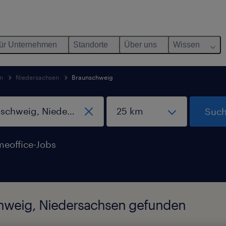
ür Unternehmen
Standorte
Über uns
Wissen
n
Niedersachsen
Braunschweig
Such
eoffice-Jobs
chweig, Niedersachsen gefunden