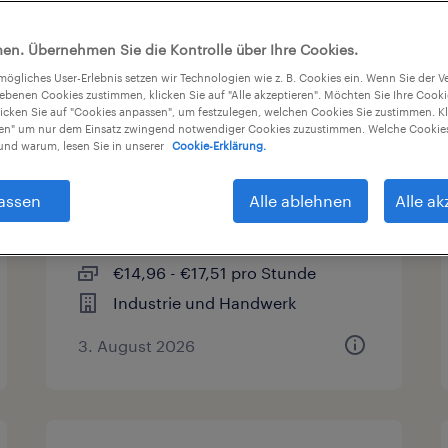
sart
Gehalt
Arbeitszeit
en. Übernehmen Sie die Kontrolle über Ihre Cookies.
tmögliches User-Erlebnis setzen wir Technologien wie z. B. Cookies ein. Wenn Sie der
iebenen Cookies zustimmen, klicken Sie auf "Alle akzeptieren". Möchten Sie Ihre Cook
licken Sie auf "Cookies anpassen", um festzulegen, welchen Cookies Sie zustimmen. Kl
nen" um nur dem Einsatz zwingend notwendiger Cookies zuzustimmen. Welche Cookies
Produktionsmitarbeiter
nd warum, lesen Sie in unserer
Cookie-Erklärung.
(m/w/d)
assen
Alle ablehnen
Alle ak
Braunschweig, Niedersachsen
Arbeitnehmerüberlassung
€14,96 - €17,51 pro Stunde
Industrie und Handwerk
3. August 2026