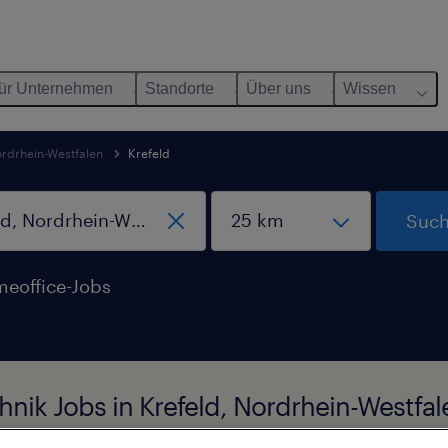
ür Unternehmen
Standorte
Über uns
Wissen
rdrhein-Westfalen
Krefeld
Such
eoffice-Jobs
hnik Jobs in Krefeld, Nordrhein-Westfa