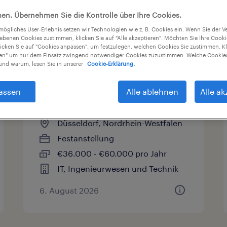
en. Übernehmen Sie die Kontrolle über Ihre Cookies.
tmögliches User-Erlebnis setzen wir Technologien wie z. B. Cookies ein. Wenn Sie der
sart
Gehalt
Arbeitszeit
iebenen Cookies zustimmen, klicken Sie auf "Alle akzeptieren". Möchten Sie Ihre Cook
licken Sie auf "Cookies anpassen", um festzulegen, welchen Cookies Sie zustimmen. Kl
nen" um nur dem Einsatz zwingend notwendiger Cookies zuzustimmen. Welche Cookies
nd warum, lesen Sie in unserer
Cookie-Erklärung.
Windows Administrator
assen
Alle ablehnen
Alle ak
(m/w/d)
Düsseldorf, Nordrhein-Westfalen
Festanstellung
€36.000 - €60.000 pro Jahr
IT, Ingenieurwesen und Technik
6. August 2026