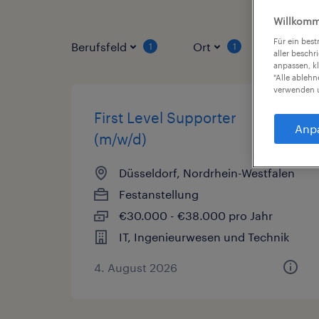
Willkomm
Für ein bes
Berufsfeld
Ort
Vertrag
1
1
aller beschr
anpassen, k
"Alle ableh
verwenden u
First Level Supporter
Anp
(m/w/d)
Düsseldorf, Nordrhein-Westfalen
Festanstellung
€30.000 - €38.000 pro Jahr
IT, Ingenieurwesen und Technik
4. August 2026