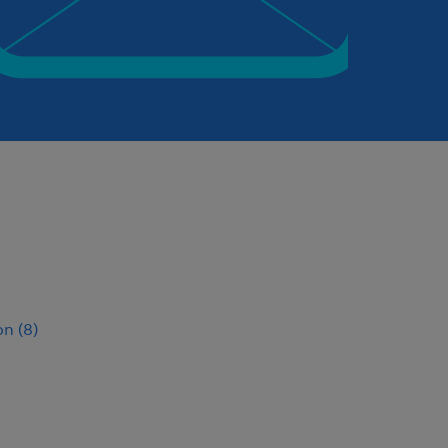
on
(
8
)