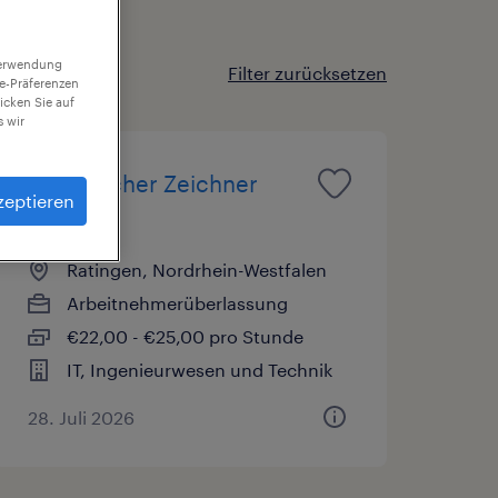
 Verwendung
Filter zurücksetzen
ie-Präferenzen
icken Sie auf
 wir
Technischer Zeichner
zeptieren
(m/w/d)
Ratingen, Nordrhein-Westfalen
Arbeitnehmerüberlassung
€22,00 - €25,00 pro Stunde
IT, Ingenieurwesen und Technik
28. Juli 2026