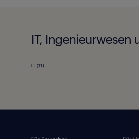
IT, Ingenieurwesen 
IT
(
11
)
Für Bewerber
Für U