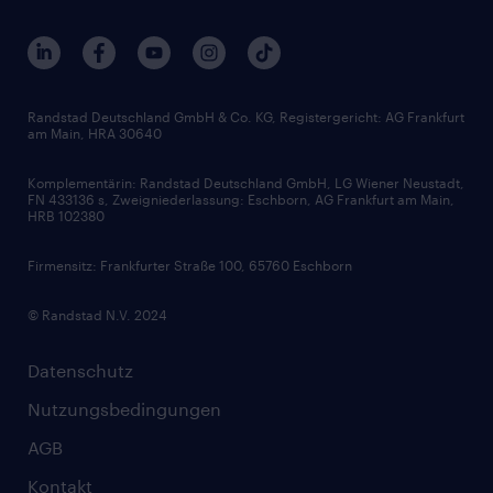
Services & Produkte
Unternehmensprofile
Berufsprofile
Interne Karriere
Branchen
Gehaltsthemen
FAQ - Bewerber / Kunden
HR-Portal
Bewerbungsratgeber
Zertifikate und Auszeichnungen
Randstad Deutschland GmbH & Co. KG, Registergericht: AG Frankfurt
am Main, HRA 30640
Karriereratgeber
Audiothek
Komplementärin: Randstad Deutschland GmbH, LG Wiener Neustadt,
Soft Skills
FN 433136 s, Zweigniederlassung: Eschborn, AG Frankfurt am Main,
HRB 102380
Skills
Firmensitz: Frankfurter Straße 100, 65760 Eschborn
© Randstad N.V. 2024
Datenschutz
Nutzungsbedingungen
AGB
Kontakt