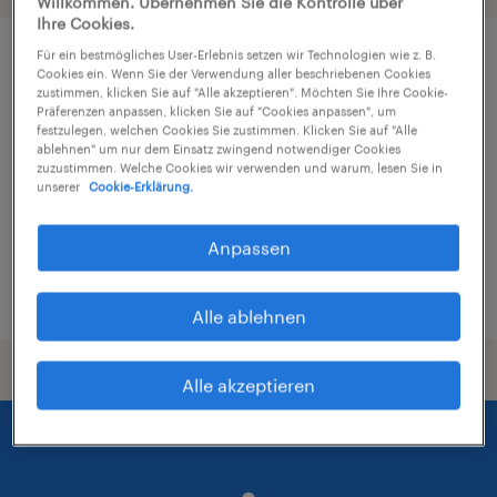
Willkommen. Übernehmen Sie die Kontrolle über
Ihre Cookies.
Für ein bestmögliches User-Erlebnis setzen wir Technologien wie z. B.
IT-Supporter (m/w/d)
Cookies ein. Wenn Sie der Verwendung aller beschriebenen Cookies
zustimmen, klicken Sie auf "Alle akzeptieren". Möchten Sie Ihre Cookie-
Präferenzen anpassen, klicken Sie auf "Cookies anpassen", um
Zwickau, Sachsen
festzulegen, welchen Cookies Sie zustimmen. Klicken Sie auf "Alle
ablehnen" um nur dem Einsatz zwingend notwendiger Cookies
Arbeitnehmerüberlassung
zuzustimmen. Welche Cookies wir verwenden und warum, lesen Sie in
€33.000 - €36.000 pro Jahr
unserer
Cookie-Erklärung.
IT, Ingenieurwesen und Technik
Anpassen
5. August 2026
Alle ablehnen
Alle akzeptieren